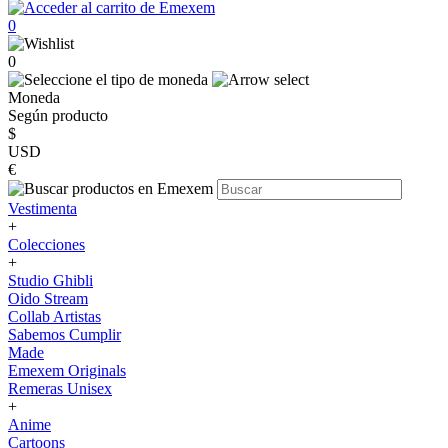
0
0
Moneda
Según producto
$
USD
€
Vestimenta
+
Colecciones
+
Studio Ghibli
Oido Stream
Collab Artistas
Sabemos Cumplir
Made
Emexem Originals
Remeras Unisex
+
Anime
Cartoons