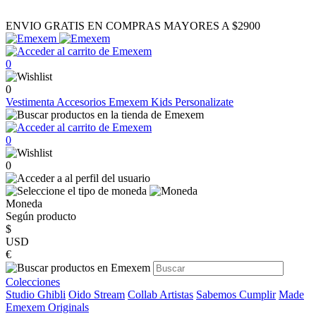
ENVIO GRATIS EN COMPRAS MAYORES A $2900
0
0
Vestimenta
Accesorios
Emexem Kids
Personalizate
0
0
Moneda
Según producto
$
USD
€
Colecciones
Studio Ghibli
Oido Stream
Collab Artistas
Sabemos Cumplir
Made
Emexem Originals