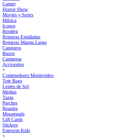
Gamer
Horror Show
Movies y Series
Música
Iconos
Bootleg
Remeras Entalladas
Remeras Manga Larga
Canguros
Buzos
Camperas
Accesorios
+
Contenedores Montevideo
Tote Bags
Lentes de Sol
Medias
Tazas
Parches
Beanies
Mousepads
Gift Cards
Stickers
Emexem Kids
+