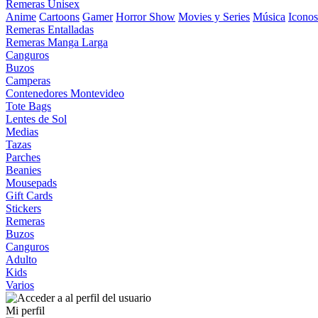
Remeras Unisex
Anime
Cartoons
Gamer
Horror Show
Movies y Series
Música
Iconos
Remeras Entalladas
Remeras Manga Larga
Canguros
Buzos
Camperas
Contenedores Montevideo
Tote Bags
Lentes de Sol
Medias
Tazas
Parches
Beanies
Mousepads
Gift Cards
Stickers
Remeras
Buzos
Canguros
Adulto
Kids
Varios
Mi perfil