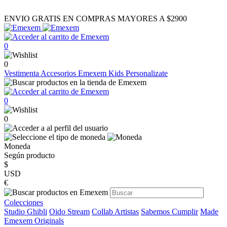
ENVIO GRATIS EN COMPRAS MAYORES A $2900
0
0
Vestimenta
Accesorios
Emexem Kids
Personalizate
0
0
Moneda
Según producto
$
USD
€
Colecciones
Studio Ghibli
Oido Stream
Collab Artistas
Sabemos Cumplir
Made
Emexem Originals