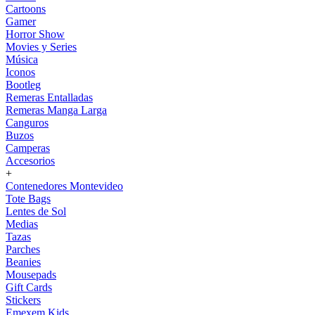
Cartoons
Gamer
Horror Show
Movies y Series
Música
Iconos
Bootleg
Remeras Entalladas
Remeras Manga Larga
Canguros
Buzos
Camperas
Accesorios
+
Contenedores Montevideo
Tote Bags
Lentes de Sol
Medias
Tazas
Parches
Beanies
Mousepads
Gift Cards
Stickers
Emexem Kids