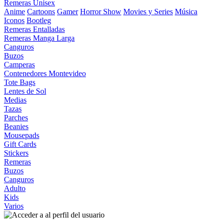
Remeras Unisex
Anime
Cartoons
Gamer
Horror Show
Movies y Series
Música
Iconos
Bootleg
Remeras Entalladas
Remeras Manga Larga
Canguros
Buzos
Camperas
Contenedores Montevideo
Tote Bags
Lentes de Sol
Medias
Tazas
Parches
Beanies
Mousepads
Gift Cards
Stickers
Remeras
Buzos
Canguros
Adulto
Kids
Varios