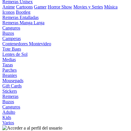
Remeras Unisex
Anime
Cartoons
Gamer
Horror Show
Movies y Series
Música
Iconos
Bootleg
Remeras Entalladas
Remeras Manga Larga
Canguros
Buzos
Camperas
Contenedores Montevideo
Tote Bags
Lentes de Sol
Medias
Tazas
Parches
Beanies
Mousepads
Gift Cards
Stickers
Remeras
Buzos
Canguros
Adulto
Kids
Varios