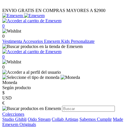
ENVIO GRATIS EN COMPRAS MAYORES A $2900
0
0
Vestimenta
Accesorios
Emexem Kids
Personalizate
0
0
Moneda
Según producto
$
USD
€
Colecciones
Studio Ghibli
Oido Stream
Collab Artistas
Sabemos Cumplir
Made
Emexem Originals