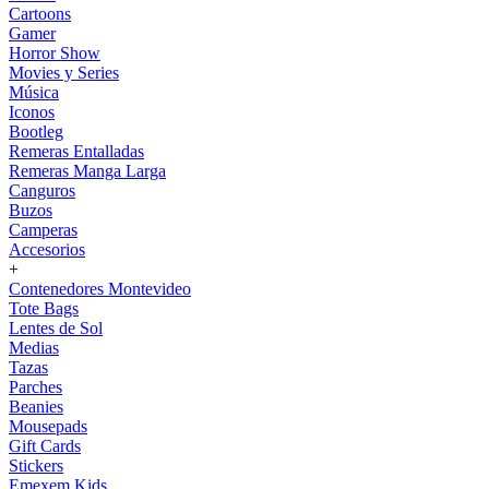
Cartoons
Gamer
Horror Show
Movies y Series
Música
Iconos
Bootleg
Remeras Entalladas
Remeras Manga Larga
Canguros
Buzos
Camperas
Accesorios
+
Contenedores Montevideo
Tote Bags
Lentes de Sol
Medias
Tazas
Parches
Beanies
Mousepads
Gift Cards
Stickers
Emexem Kids