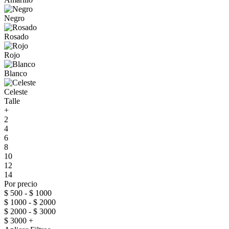
Negro
Rosado
Rojo
Blanco
Celeste
Talle
+
2
4
6
8
10
12
14
Por precio
$ 500 - $ 1000
$ 1000 - $ 2000
$ 2000 - $ 3000
$ 3000 +