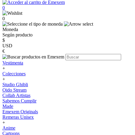
0
0
Moneda
Según producto
$
USD
€
Vestimenta
+
Colecciones
+
Studio Ghibli
Oido Stream
Collab Artistas
Sabemos Cumplir
Made
Emexem Originals
Remeras Unisex
+
Anime
Cartoons