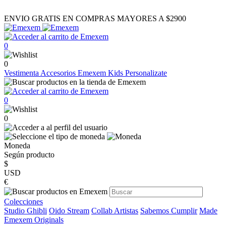
ENVIO GRATIS EN COMPRAS MAYORES A $2900
0
0
Vestimenta
Accesorios
Emexem Kids
Personalizate
0
0
Moneda
Según producto
$
USD
€
Colecciones
Studio Ghibli
Oido Stream
Collab Artistas
Sabemos Cumplir
Made
Emexem Originals