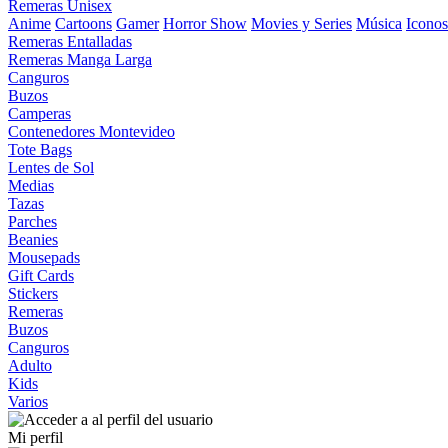
Remeras Unisex
Anime
Cartoons
Gamer
Horror Show
Movies y Series
Música
Iconos
Remeras Entalladas
Remeras Manga Larga
Canguros
Buzos
Camperas
Contenedores Montevideo
Tote Bags
Lentes de Sol
Medias
Tazas
Parches
Beanies
Mousepads
Gift Cards
Stickers
Remeras
Buzos
Canguros
Adulto
Kids
Varios
Mi perfil