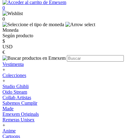
0
0
Moneda
Según producto
$
USD
€
Vestimenta
+
Colecciones
+
Studio Ghibli
Oido Stream
Collab Artistas
Sabemos Cumplir
Made
Emexem Originals
Remeras Unisex
+
Anime
Cartoons