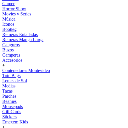
Gamer
Horror Show
Movies y Series
Música
Iconos
Bootleg
Remeras Entalladas
Remeras Manga Larga
Canguros
Buzos
Camperas
Accesorios
+
Contenedores Montevideo
Tote Bags
Lentes de Sol
Medias
Tazas
Parches
Beanies
Mousepads
Gift Cards
Stickers
Emexem Kids
+