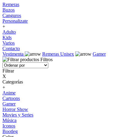
Remeras
Buzos
Canguros
Personalizate
+
Adulto
Kids
Varios
Contacto
Vestimenta
Remeras Unisex
Gamer
Filtros
Filtrar
X
Categorías
+
Anime
Cartoons
Gamer
Horror Show
Movies y Series
Música
Iconos
Bootleg
Color