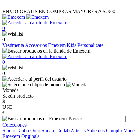
ENVIO GRATIS EN COMPRAS MAYORES A $2900
0
0
Vestimenta
Accesorios
Emexem Kids
Personalizate
0
0
Moneda
Según producto
$
USD
€
Colecciones
Studio Ghibli
Oido Stream
Collab Artistas
Sabemos Cumplir
Made
Emexem Originals