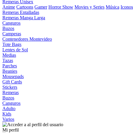
Remeras Unisex
Anime
Cartoons
Gamer
Horror Show
Movies y Series
Música
Iconos
Remeras Entalladas
Remeras Manga Larga
Canguros
Buzos
Camperas
Contenedores Montevideo
Tote Bags
Lentes de Sol
Medias
Tazas
Parches
Beanies
Mousepads
Gift Cards
Stickers
Remeras
Buzos
Canguros
Adulto
Kids
Varios
Mi perfil