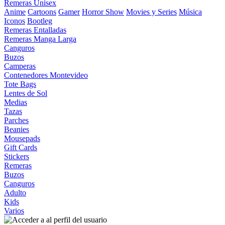
Remeras Unisex
Anime
Cartoons
Gamer
Horror Show
Movies y Series
Música
Iconos
Bootleg
Remeras Entalladas
Remeras Manga Larga
Canguros
Buzos
Camperas
Contenedores Montevideo
Tote Bags
Lentes de Sol
Medias
Tazas
Parches
Beanies
Mousepads
Gift Cards
Stickers
Remeras
Buzos
Canguros
Adulto
Kids
Varios