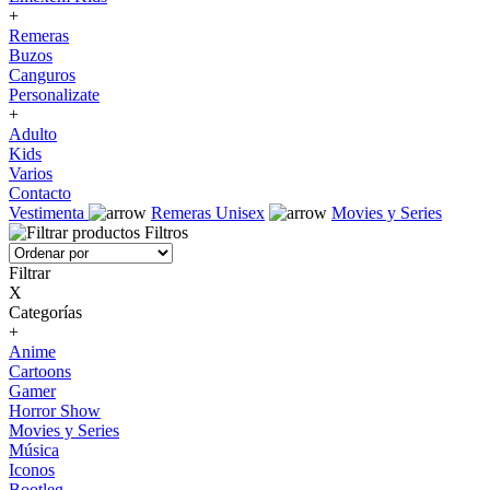
+
Remeras
Buzos
Canguros
Personalizate
+
Adulto
Kids
Varios
Contacto
Vestimenta
Remeras Unisex
Movies y Series
Filtros
Filtrar
X
Categorías
+
Anime
Cartoons
Gamer
Horror Show
Movies y Series
Música
Iconos
Bootleg