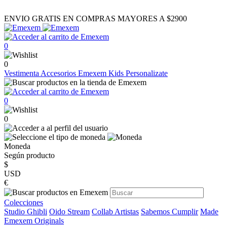
ENVIO GRATIS EN COMPRAS MAYORES A $2900
0
0
Vestimenta
Accesorios
Emexem Kids
Personalizate
0
0
Moneda
Según producto
$
USD
€
Colecciones
Studio Ghibli
Oido Stream
Collab Artistas
Sabemos Cumplir
Made
Emexem Originals