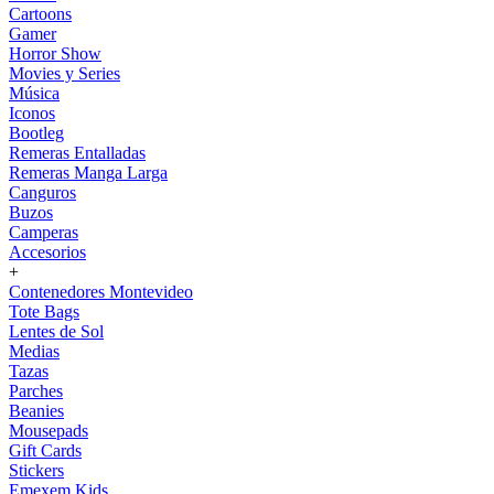
Cartoons
Gamer
Horror Show
Movies y Series
Música
Iconos
Bootleg
Remeras Entalladas
Remeras Manga Larga
Canguros
Buzos
Camperas
Accesorios
+
Contenedores Montevideo
Tote Bags
Lentes de Sol
Medias
Tazas
Parches
Beanies
Mousepads
Gift Cards
Stickers
Emexem Kids