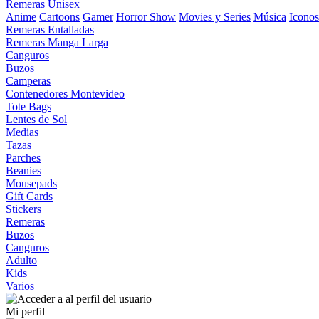
Remeras Unisex
Anime
Cartoons
Gamer
Horror Show
Movies y Series
Música
Iconos
Remeras Entalladas
Remeras Manga Larga
Canguros
Buzos
Camperas
Contenedores Montevideo
Tote Bags
Lentes de Sol
Medias
Tazas
Parches
Beanies
Mousepads
Gift Cards
Stickers
Remeras
Buzos
Canguros
Adulto
Kids
Varios
Mi perfil