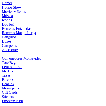
Gamer
Horror Show
Movies y Series
Música
Iconos
Bootleg
Remeras Entalladas
Remeras Manga Larga
Canguros
Buzos
Camperas
Accesorios
+
Contenedores Montevideo
Tote Bags
Lentes de Sol
Medias
Tazas
Parches
Beanies
Mousepads
Gift Cards
Stickers
Emexem Kids
+