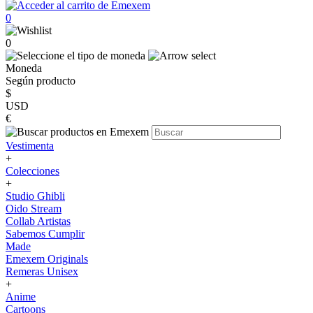
0
0
Moneda
Según producto
$
USD
€
Vestimenta
+
Colecciones
+
Studio Ghibli
Oido Stream
Collab Artistas
Sabemos Cumplir
Made
Emexem Originals
Remeras Unisex
+
Anime
Cartoons