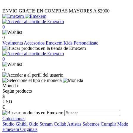
ENVIO GRATIS EN COMPRAS MAYORES A $2900
0
0
Vestimenta
Accesorios
Emexem Kids
Personalizate
0
0
Moneda
Según producto
$
USD
€
Colecciones
Studio Ghibli
Oido Stream
Collab Artistas
Sabemos Cumplir
Made
Emexem Originals