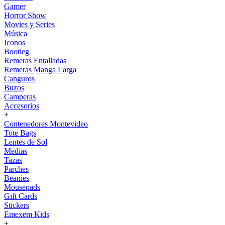
Gamer
Horror Show
Movies y Series
Música
Iconos
Bootleg
Remeras Entalladas
Remeras Manga Larga
Canguros
Buzos
Camperas
Accesorios
+
Contenedores Montevideo
Tote Bags
Lentes de Sol
Medias
Tazas
Parches
Beanies
Mousepads
Gift Cards
Stickers
Emexem Kids
+