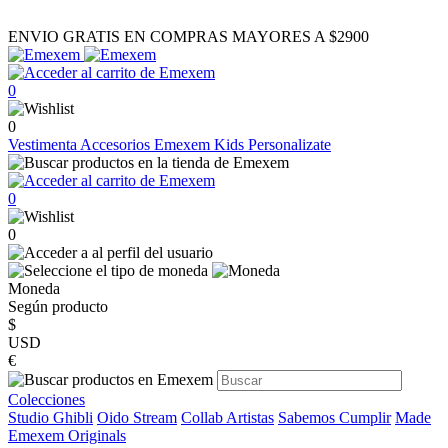
ENVIO GRATIS EN COMPRAS MAYORES A $2900
0
0
Vestimenta
Accesorios
Emexem Kids
Personalizate
0
0
Moneda
Según producto
$
USD
€
Colecciones
Studio Ghibli
Oido Stream
Collab Artistas
Sabemos Cumplir
Made
Emexem Originals