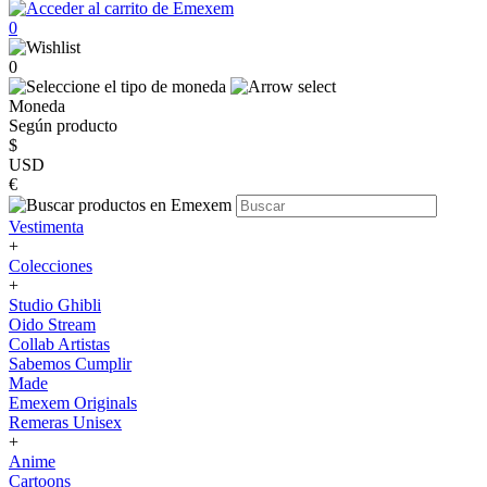
0
0
Moneda
Según producto
$
USD
€
Vestimenta
+
Colecciones
+
Studio Ghibli
Oido Stream
Collab Artistas
Sabemos Cumplir
Made
Emexem Originals
Remeras Unisex
+
Anime
Cartoons