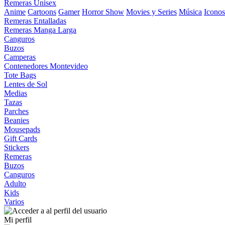
Remeras Unisex
Anime
Cartoons
Gamer
Horror Show
Movies y Series
Música
Iconos
Remeras Entalladas
Remeras Manga Larga
Canguros
Buzos
Camperas
Contenedores Montevideo
Tote Bags
Lentes de Sol
Medias
Tazas
Parches
Beanies
Mousepads
Gift Cards
Stickers
Remeras
Buzos
Canguros
Adulto
Kids
Varios
Mi perfil