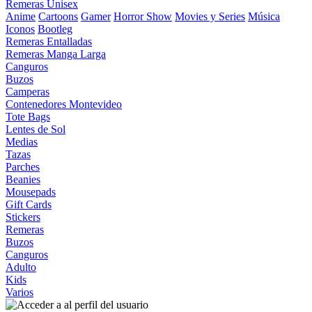
Remeras Unisex
Anime
Cartoons
Gamer
Horror Show
Movies y Series
Música
Iconos
Bootleg
Remeras Entalladas
Remeras Manga Larga
Canguros
Buzos
Camperas
Contenedores Montevideo
Tote Bags
Lentes de Sol
Medias
Tazas
Parches
Beanies
Mousepads
Gift Cards
Stickers
Remeras
Buzos
Canguros
Adulto
Kids
Varios