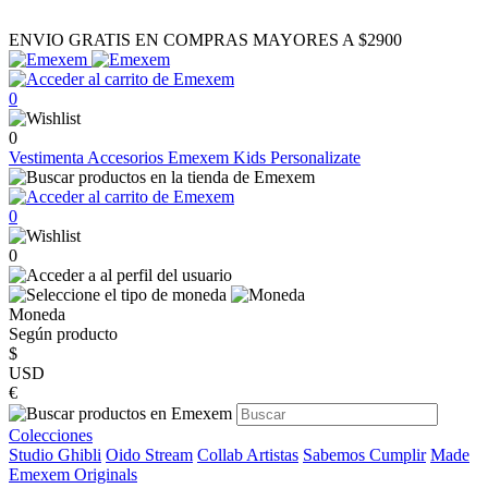
ENVIO GRATIS EN COMPRAS MAYORES A $2900
0
0
Vestimenta
Accesorios
Emexem Kids
Personalizate
0
0
Moneda
Según producto
$
USD
€
Colecciones
Studio Ghibli
Oido Stream
Collab Artistas
Sabemos Cumplir
Made
Emexem Originals