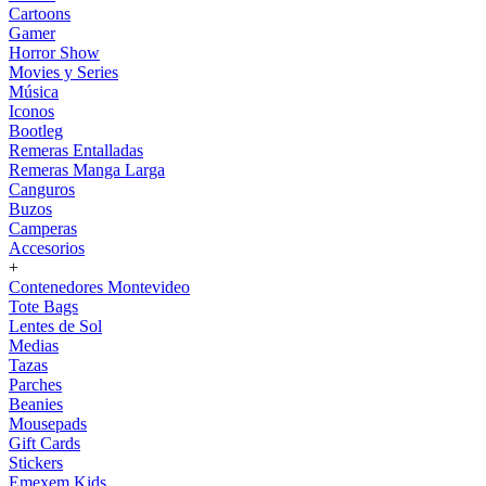
Cartoons
Gamer
Horror Show
Movies y Series
Música
Iconos
Bootleg
Remeras Entalladas
Remeras Manga Larga
Canguros
Buzos
Camperas
Accesorios
+
Contenedores Montevideo
Tote Bags
Lentes de Sol
Medias
Tazas
Parches
Beanies
Mousepads
Gift Cards
Stickers
Emexem Kids