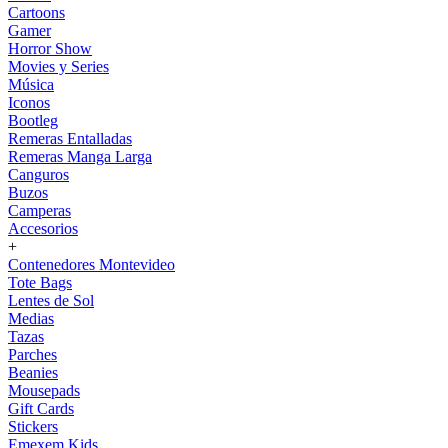
Cartoons
Gamer
Horror Show
Movies y Series
Música
Iconos
Bootleg
Remeras Entalladas
Remeras Manga Larga
Canguros
Buzos
Camperas
Accesorios
+
Contenedores Montevideo
Tote Bags
Lentes de Sol
Medias
Tazas
Parches
Beanies
Mousepads
Gift Cards
Stickers
Emexem Kids