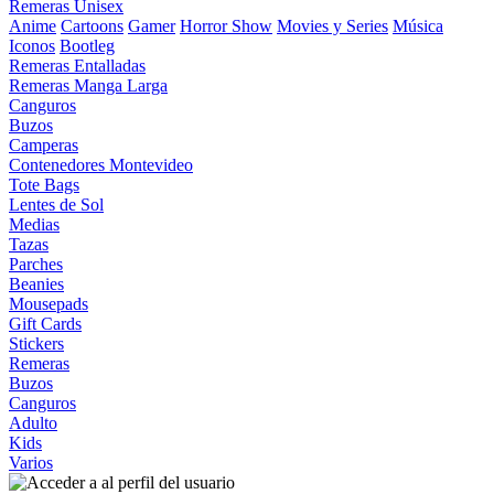
Remeras Unisex
Anime
Cartoons
Gamer
Horror Show
Movies y Series
Música
Iconos
Bootleg
Remeras Entalladas
Remeras Manga Larga
Canguros
Buzos
Camperas
Contenedores Montevideo
Tote Bags
Lentes de Sol
Medias
Tazas
Parches
Beanies
Mousepads
Gift Cards
Stickers
Remeras
Buzos
Canguros
Adulto
Kids
Varios