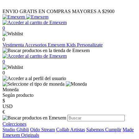
ENVIO GRATIS EN COMPRAS MAYORES A $2900
0
0
Vestimenta
Accesorios
Emexem Kids
Personalizate
0
0
Moneda
Según producto
$
USD
€
Colecciones
Studio Ghibli
Oido Stream
Collab Artistas
Sabemos Cumplir
Made
Emexem Originals