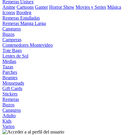
Remeras Unisex
Anime
Cartoons
Gamer
Horror Show
Movies y Series
Música
Iconos
Bootleg
Remeras Entalladas
Remeras Manga Larga
Canguros
Buzos
Camperas
Contenedores Montevideo
Tote Bags
Lentes de Sol
Medias
Tazas
Parches
Beanies
Mousepads
Gift Cards
Stickers
Remeras
Buzos
Canguros
Adulto
Kids
Varios