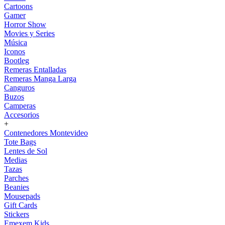
Cartoons
Gamer
Horror Show
Movies y Series
Música
Iconos
Bootleg
Remeras Entalladas
Remeras Manga Larga
Canguros
Buzos
Camperas
Accesorios
+
Contenedores Montevideo
Tote Bags
Lentes de Sol
Medias
Tazas
Parches
Beanies
Mousepads
Gift Cards
Stickers
Emexem Kids