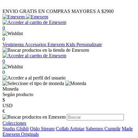
ENVIO GRATIS EN COMPRAS MAYORES A $2900
0
0
Vestimenta
Accesorios
Emexem Kids
Personalizate
0
0
Moneda
Según producto
$
USD
€
Colecciones
Studio Ghibli
Oido Stream
Collab Artistas
Sabemos Cumplir
Made
Emexem Originals