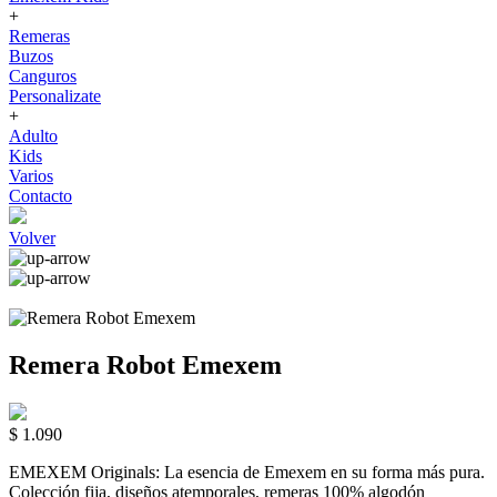
+
Remeras
Buzos
Canguros
Personalizate
+
Adulto
Kids
Varios
Contacto
Volver
Remera Robot Emexem
$ 1.090
EMEXEM Originals: La esencia de Emexem en su forma más pura.
Colección fija, diseños atemporales, remeras 100% algodón