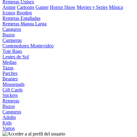
Remeras Unisex
Anime
Cartoons
Gamer
Horror Show
Movies y Series
Música
Iconos
Bootleg
Remeras Entalladas
Remeras Manga Larga
Canguros
Buzos
Camperas
Contenedores Montevideo
Tote Bags
Lentes de Sol
Medias
Tazas
Parches
Beanies
Mousepads
Gift Cards
Stickers
Remeras
Buzos
Canguros
Adulto
Kids
Varios