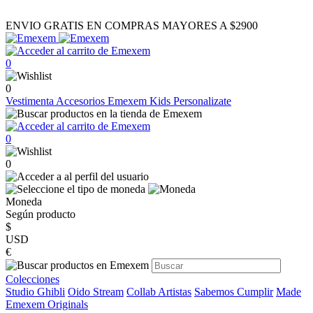
ENVIO GRATIS EN COMPRAS MAYORES A $2900
0
0
Vestimenta
Accesorios
Emexem Kids
Personalizate
0
0
Moneda
Según producto
$
USD
€
Colecciones
Studio Ghibli
Oido Stream
Collab Artistas
Sabemos Cumplir
Made
Emexem Originals