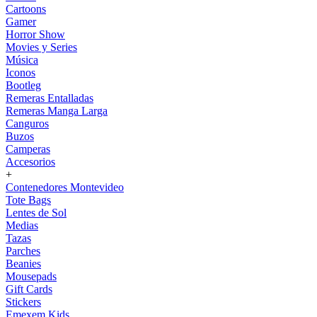
Cartoons
Gamer
Horror Show
Movies y Series
Música
Iconos
Bootleg
Remeras Entalladas
Remeras Manga Larga
Canguros
Buzos
Camperas
Accesorios
+
Contenedores Montevideo
Tote Bags
Lentes de Sol
Medias
Tazas
Parches
Beanies
Mousepads
Gift Cards
Stickers
Emexem Kids