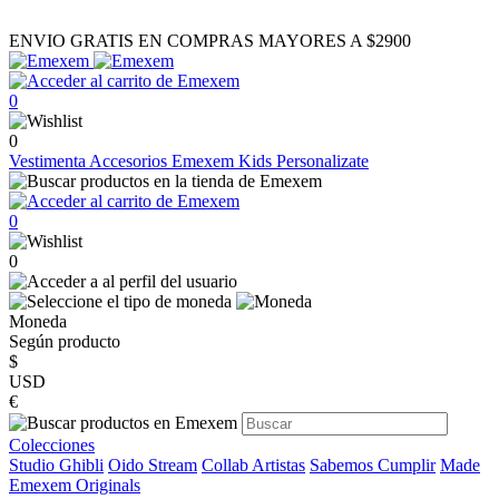
ENVIO GRATIS EN COMPRAS MAYORES A $2900
0
0
Vestimenta
Accesorios
Emexem Kids
Personalizate
0
0
Moneda
Según producto
$
USD
€
Colecciones
Studio Ghibli
Oido Stream
Collab Artistas
Sabemos Cumplir
Made
Emexem Originals