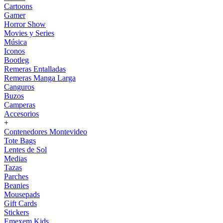
Cartoons
Gamer
Horror Show
Movies y Series
Música
Iconos
Bootleg
Remeras Entalladas
Remeras Manga Larga
Canguros
Buzos
Camperas
Accesorios
+
Contenedores Montevideo
Tote Bags
Lentes de Sol
Medias
Tazas
Parches
Beanies
Mousepads
Gift Cards
Stickers
Emexem Kids