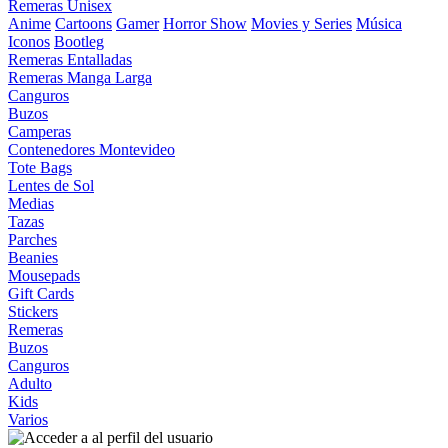
Remeras Unisex
Anime
Cartoons
Gamer
Horror Show
Movies y Series
Música
Iconos
Bootleg
Remeras Entalladas
Remeras Manga Larga
Canguros
Buzos
Camperas
Contenedores Montevideo
Tote Bags
Lentes de Sol
Medias
Tazas
Parches
Beanies
Mousepads
Gift Cards
Stickers
Remeras
Buzos
Canguros
Adulto
Kids
Varios