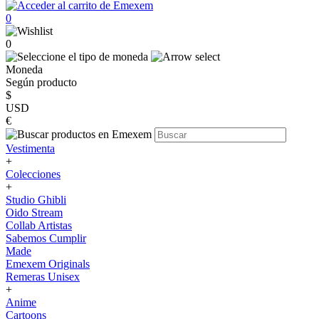
0
0
Moneda
Según producto
$
USD
€
Vestimenta
+
Colecciones
+
Studio Ghibli
Oido Stream
Collab Artistas
Sabemos Cumplir
Made
Emexem Originals
Remeras Unisex
+
Anime
Cartoons