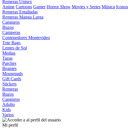
Remeras Unisex
Anime
Cartoons
Gamer
Horror Show
Movies y Series
Música
Iconos
Remeras Entalladas
Remeras Manga Larga
Canguros
Buzos
Camperas
Contenedores Montevideo
Tote Bags
Lentes de Sol
Medias
Tazas
Parches
Beanies
Mousepads
Gift Cards
Stickers
Remeras
Buzos
Canguros
Adulto
Kids
Varios
Mi perfil