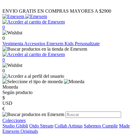
ENVIO GRATIS EN COMPRAS MAYORES A $2900
0
0
Vestimenta
Accesorios
Emexem Kids
Personalizate
0
0
Moneda
Según producto
$
USD
€
Colecciones
Studio Ghibli
Oido Stream
Collab Artistas
Sabemos Cumplir
Made
Emexem Originals