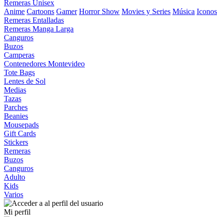
Remeras Unisex
Anime
Cartoons
Gamer
Horror Show
Movies y Series
Música
Iconos
Remeras Entalladas
Remeras Manga Larga
Canguros
Buzos
Camperas
Contenedores Montevideo
Tote Bags
Lentes de Sol
Medias
Tazas
Parches
Beanies
Mousepads
Gift Cards
Stickers
Remeras
Buzos
Canguros
Adulto
Kids
Varios
Mi perfil