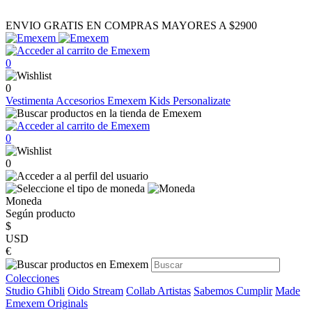
ENVIO GRATIS EN COMPRAS MAYORES A $2900
0
0
Vestimenta
Accesorios
Emexem Kids
Personalizate
0
0
Moneda
Según producto
$
USD
€
Colecciones
Studio Ghibli
Oido Stream
Collab Artistas
Sabemos Cumplir
Made
Emexem Originals