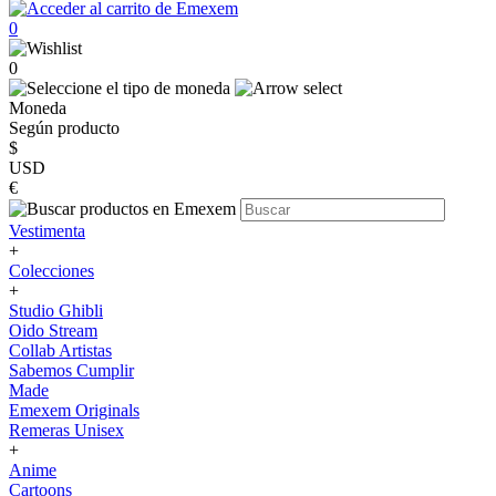
0
0
Moneda
Según producto
$
USD
€
Vestimenta
+
Colecciones
+
Studio Ghibli
Oido Stream
Collab Artistas
Sabemos Cumplir
Made
Emexem Originals
Remeras Unisex
+
Anime
Cartoons