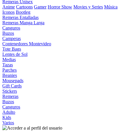
Remeras Unisex
Anime
Cartoons
Gamer
Horror Show
Movies y Series
Música
Iconos
Bootleg
Remeras Entalladas
Remeras Manga Larga
Canguros
Buzos
Camperas
Contenedores Montevideo
Tote Bags
Lentes de Sol
Medias
Tazas
Parches
Beanies
Mousepads
Gift Cards
Stickers
Remeras
Buzos
Canguros
Adulto
Kids
Varios