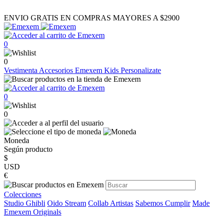
ENVIO GRATIS EN COMPRAS MAYORES A $2900
0
0
Vestimenta
Accesorios
Emexem Kids
Personalizate
0
0
Moneda
Según producto
$
USD
€
Colecciones
Studio Ghibli
Oido Stream
Collab Artistas
Sabemos Cumplir
Made
Emexem Originals