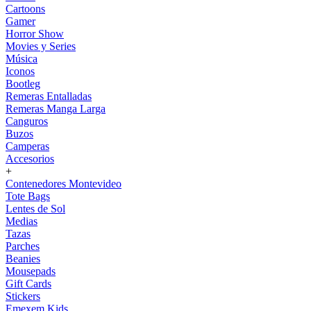
Cartoons
Gamer
Horror Show
Movies y Series
Música
Iconos
Bootleg
Remeras Entalladas
Remeras Manga Larga
Canguros
Buzos
Camperas
Accesorios
+
Contenedores Montevideo
Tote Bags
Lentes de Sol
Medias
Tazas
Parches
Beanies
Mousepads
Gift Cards
Stickers
Emexem Kids