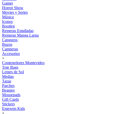
Gamer
Horror Show
Movies y Series
Música
Iconos
Bootleg
Remeras Entalladas
Remeras Manga Larga
Canguros
Buzos
Camperas
Accesorios
+
Contenedores Montevideo
Tote Bags
Lentes de Sol
Medias
Tazas
Parches
Beanies
Mousepads
Gift Cards
Stickers
Emexem Kids
+