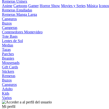
Remeras Unisex
Anime
Cartoons
Gamer
Horror Show
Movies y Series
Música
Iconos
Remeras Entalladas
Remeras Manga Larga
Canguros
Buzos
Camperas
Contenedores Montevideo
Tote Bags
Lentes de Sol
Medias
Tazas
Parches
Beanies
Mousepads
Gift Cards
Stickers
Remeras
Buzos
Canguros
Adulto
Kids
Varios
Mi perfil