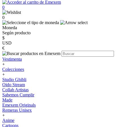
0
0
Moneda
Según producto
$
USD
€
Vestimenta
+
Colecciones
+
Studio Ghibli
Oido Stream
Collab Artistas
Sabemos Cumplir
Made
Emexem Originals
Remeras Unisex
+
Anime
Cartoons