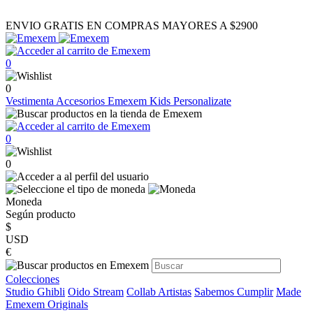
ENVIO GRATIS EN COMPRAS MAYORES A $2900
0
0
Vestimenta
Accesorios
Emexem Kids
Personalizate
0
0
Moneda
Según producto
$
USD
€
Colecciones
Studio Ghibli
Oido Stream
Collab Artistas
Sabemos Cumplir
Made
Emexem Originals