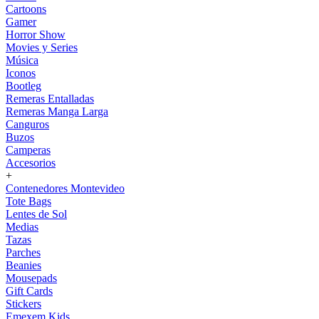
Cartoons
Gamer
Horror Show
Movies y Series
Música
Iconos
Bootleg
Remeras Entalladas
Remeras Manga Larga
Canguros
Buzos
Camperas
Accesorios
+
Contenedores Montevideo
Tote Bags
Lentes de Sol
Medias
Tazas
Parches
Beanies
Mousepads
Gift Cards
Stickers
Emexem Kids