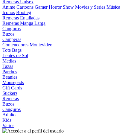
Remeras Unisex
Anime
Cartoons
Gamer
Horror Show
Movies y Series
Música
Iconos
Bootleg
Remeras Entalladas
Remeras Manga Larga
Canguros
Buzos
Camperas
Contenedores Montevideo
Tote Bags
Lentes de Sol
Medias
Tazas
Parches
Beanies
Mousepads
Gift Cards
Stickers
Remeras
Buzos
Canguros
Adulto
Kids
Varios