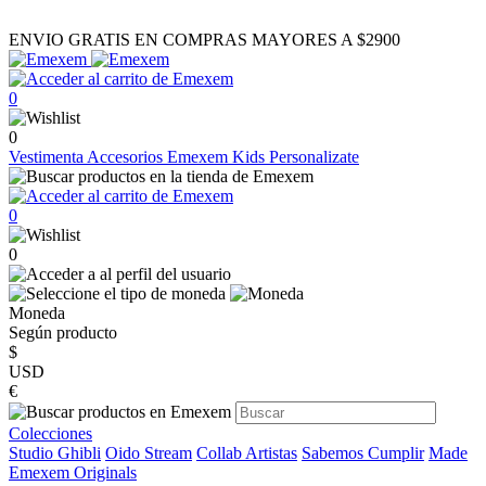
ENVIO GRATIS EN COMPRAS MAYORES A $2900
0
0
Vestimenta
Accesorios
Emexem Kids
Personalizate
0
0
Moneda
Según producto
$
USD
€
Colecciones
Studio Ghibli
Oido Stream
Collab Artistas
Sabemos Cumplir
Made
Emexem Originals