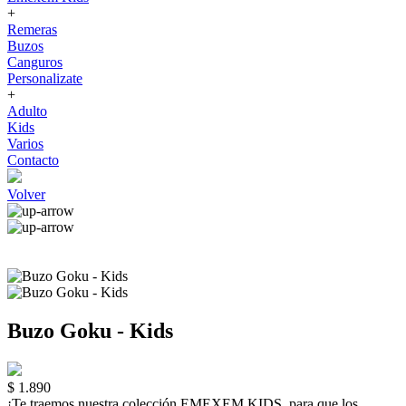
+
Remeras
Buzos
Canguros
Personalizate
+
Adulto
Kids
Varios
Contacto
Volver
Buzo Goku - Kids
$ 1.890
¡Te traemos nuestra colección EMEXEM KIDS, para que los