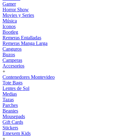
Gamer
Horror Show
Movies y Series
Música
Iconos
Bootleg
Remeras Entalladas
Remeras Manga Larga
Canguros
Buzos
Camperas
Accesorios
+
Contenedores Montevideo
Tote Bags
Lentes de Sol
Medias
Tazas
Parches
Beanies
Mousepads
Gift Cards
Stickers
Emexem Kids
+