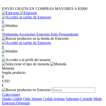
ENVIO GRATIS EN COMPRAS MAYORES A $2900
0
0
Vestimenta
Accesorios
Emexem Kids
Personalizate
0
0
Moneda
Según producto
$
USD
€
Colecciones
Studio Ghibli
Oido Stream
Collab Artistas
Sabemos Cumplir
Made
Emexem Originals