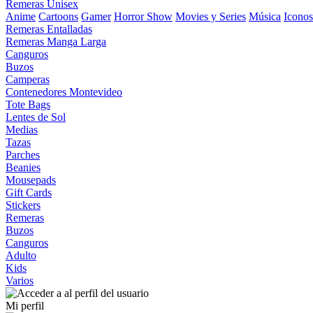
Remeras Unisex
Anime
Cartoons
Gamer
Horror Show
Movies y Series
Música
Iconos
Remeras Entalladas
Remeras Manga Larga
Canguros
Buzos
Camperas
Contenedores Montevideo
Tote Bags
Lentes de Sol
Medias
Tazas
Parches
Beanies
Mousepads
Gift Cards
Stickers
Remeras
Buzos
Canguros
Adulto
Kids
Varios
Mi perfil