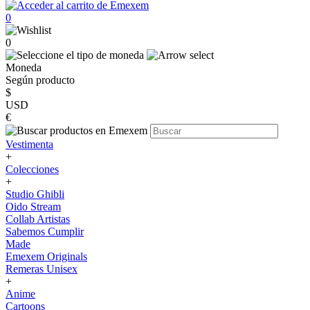
0
0
Moneda
Según producto
$
USD
€
Vestimenta
+
Colecciones
+
Studio Ghibli
Oido Stream
Collab Artistas
Sabemos Cumplir
Made
Emexem Originals
Remeras Unisex
+
Anime
Cartoons