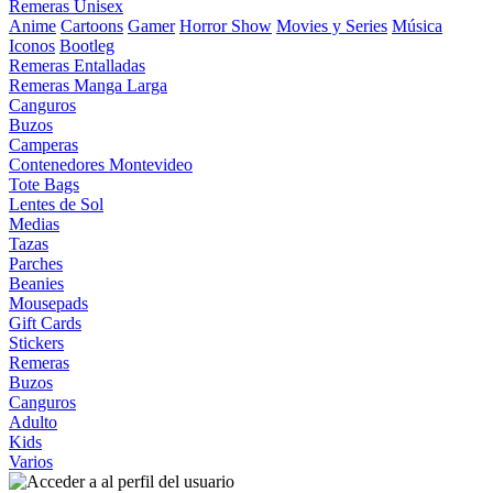
Remeras Unisex
Anime
Cartoons
Gamer
Horror Show
Movies y Series
Música
Iconos
Bootleg
Remeras Entalladas
Remeras Manga Larga
Canguros
Buzos
Camperas
Contenedores Montevideo
Tote Bags
Lentes de Sol
Medias
Tazas
Parches
Beanies
Mousepads
Gift Cards
Stickers
Remeras
Buzos
Canguros
Adulto
Kids
Varios