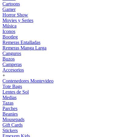
Cartoons
Gamer
Horror Show
Movies y Series
Música
Iconos
Bootleg
Remeras Entalladas
Remeras Manga Larga
Canguros
Buzos
Camperas
Accesorios
+
Contenedores Montevideo
Tote Bags
Lentes de Sol
Medias
Tazas
Parches
Beanies
Mousepads
Gift Cards
Stickers
Emexem Kids