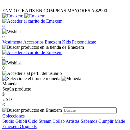
ENVIO GRATIS EN COMPRAS MAYORES A $2900
0
0
Vestimenta
Accesorios
Emexem Kids
Personalizate
0
0
Moneda
Según producto
$
USD
€
Colecciones
Studio Ghibli
Oido Stream
Collab Artistas
Sabemos Cumplir
Made
Emexem Originals