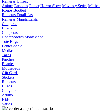
Remeras Unisex
Anime
Cartoons
Gamer
Horror Show
Movies y Series
Música
Iconos
Bootleg
Remeras Entalladas
Remeras Manga Larga
Canguros
Buzos
Camperas
Contenedores Montevideo
Tote Bags
Lentes de Sol
Medias
Tazas
Parches
Beanies
Mousepads
Gift Cards
Stickers
Remeras
Buzos
Canguros
Adulto
Kids
Varios