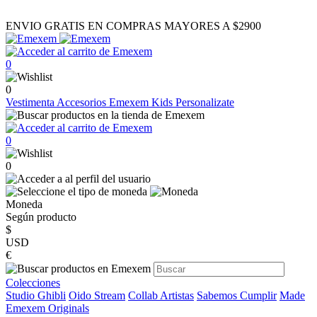
ENVIO GRATIS EN COMPRAS MAYORES A $2900
0
0
Vestimenta
Accesorios
Emexem Kids
Personalizate
0
0
Moneda
Según producto
$
USD
€
Colecciones
Studio Ghibli
Oido Stream
Collab Artistas
Sabemos Cumplir
Made
Emexem Originals