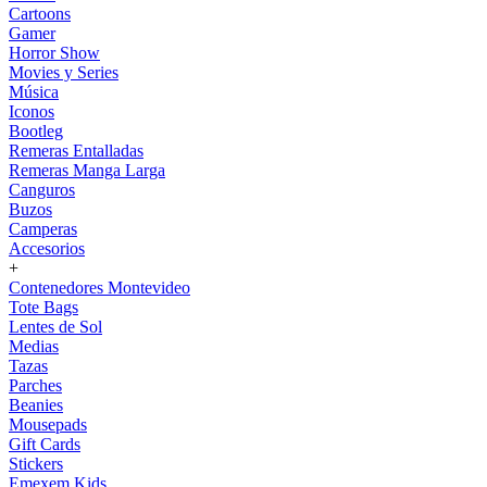
Cartoons
Gamer
Horror Show
Movies y Series
Música
Iconos
Bootleg
Remeras Entalladas
Remeras Manga Larga
Canguros
Buzos
Camperas
Accesorios
+
Contenedores Montevideo
Tote Bags
Lentes de Sol
Medias
Tazas
Parches
Beanies
Mousepads
Gift Cards
Stickers
Emexem Kids