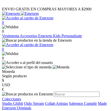
ENVIO GRATIS EN COMPRAS MAYORES A $2900
0
0
Vestimenta
Accesorios
Emexem Kids
Personalizate
0
0
Moneda
Según producto
$
USD
€
Colecciones
Studio Ghibli
Oido Stream
Collab Artistas
Sabemos Cumplir
Made
Emexem Originals