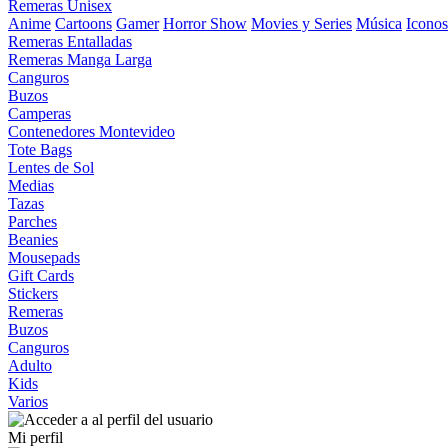
Remeras Unisex
Anime
Cartoons
Gamer
Horror Show
Movies y Series
Música
Iconos
Remeras Entalladas
Remeras Manga Larga
Canguros
Buzos
Camperas
Contenedores Montevideo
Tote Bags
Lentes de Sol
Medias
Tazas
Parches
Beanies
Mousepads
Gift Cards
Stickers
Remeras
Buzos
Canguros
Adulto
Kids
Varios
Mi perfil