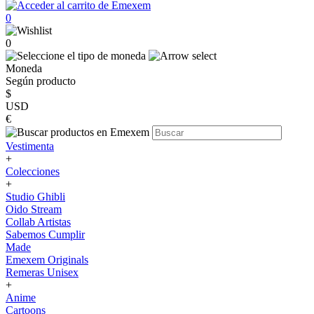
0
0
Moneda
Según producto
$
USD
€
Vestimenta
+
Colecciones
+
Studio Ghibli
Oido Stream
Collab Artistas
Sabemos Cumplir
Made
Emexem Originals
Remeras Unisex
+
Anime
Cartoons