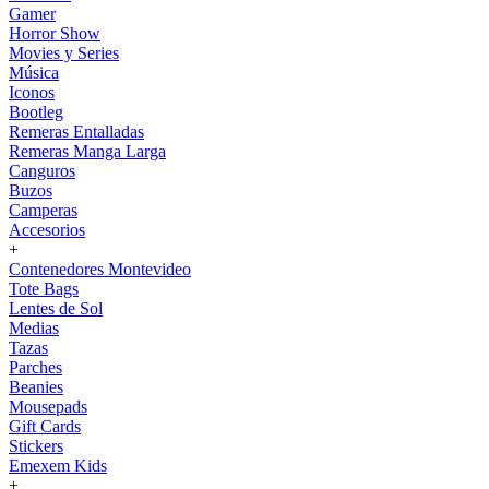
Gamer
Horror Show
Movies y Series
Música
Iconos
Bootleg
Remeras Entalladas
Remeras Manga Larga
Canguros
Buzos
Camperas
Accesorios
+
Contenedores Montevideo
Tote Bags
Lentes de Sol
Medias
Tazas
Parches
Beanies
Mousepads
Gift Cards
Stickers
Emexem Kids
+