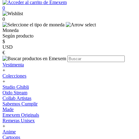
0
0
Moneda
Según producto
$
USD
€
Vestimenta
+
Colecciones
+
Studio Ghibli
Oido Stream
Collab Artistas
Sabemos Cumplir
Made
Emexem Originals
Remeras Unisex
+
Anime
Cartoons