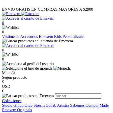
ENVIO GRATIS EN COMPRAS MAYORES A $2900
0
0
Vestimenta
Accesorios
Emexem Kids
Personalizate
0
0
Moneda
Según producto
$
USD
€
Colecciones
Studio Ghibli
Oido Stream
Collab Artistas
Sabemos Cumplir
Made
Emexem Originals