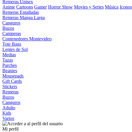
Remeras Unisex
Anime
Cartoons
Gamer
Horror Show
Movies y Series
Música
Iconos
Remeras Entalladas
Remeras Manga Larga
Canguros
Buzos
Camperas
Contenedores Montevideo
Tote Bags
Lentes de Sol
Medias
Tazas
Parches
Beanies
Mousepads
Gift Cards
Stickers
Remeras
Buzos
Canguros
Adulto
Kids
Varios
Mi perfil