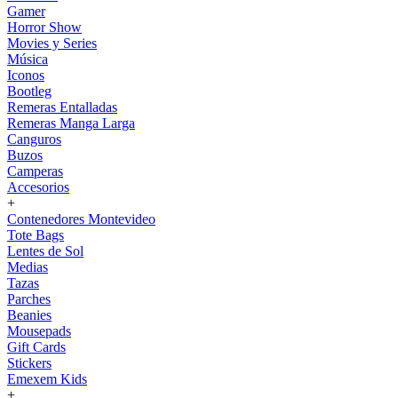
Gamer
Horror Show
Movies y Series
Música
Iconos
Bootleg
Remeras Entalladas
Remeras Manga Larga
Canguros
Buzos
Camperas
Accesorios
+
Contenedores Montevideo
Tote Bags
Lentes de Sol
Medias
Tazas
Parches
Beanies
Mousepads
Gift Cards
Stickers
Emexem Kids
+