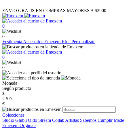
ENVIO GRATIS EN COMPRAS MAYORES A $2900
0
0
Vestimenta
Accesorios
Emexem Kids
Personalizate
0
0
Moneda
Según producto
$
USD
€
Colecciones
Studio Ghibli
Oido Stream
Collab Artistas
Sabemos Cumplir
Made
Emexem Originals