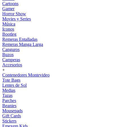
Cartoons
Gamer
Horror Show
Movies y Series
Música
Iconos
Bootleg
Remeras Entalladas
Remeras Manga Larga
Canguros
Buzos
Camperas
Accesorios
+
Contenedores Montevideo
Tote Bags
Lentes de Sol
Medias
Tazas
Parches
Beanies
Mousepads
Gift Cards
Stickers
Emexem Kids