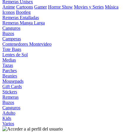
Remeras Unisex
Anime
Cartoons
Gamer
Horror Show
Movies y Series
Música
Iconos
Bootleg
Remeras Entalladas
Remeras Manga Larga
Canguros
Buzos
Camperas
Contenedores Montevideo
Tote Bags
Lentes de Sol
Medias
Tazas
Parches
Beanies
Mousepads
Gift Cards
Stickers
Remeras
Buzos
Canguros
Adulto
Kids
Varios