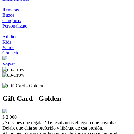
+
Remeras
Buzos
Canguros
Personalizate
+
Adulto
Kids
Varios
Contacto
Volver
Gift Card - Golden
$ 2.000
¿No sabes que regalar? Te resolvimos el regalo que buscabas!
Dejalx que elija su preferido y libérate de esa presión.
Al momento de realizar la compra, dejános en comentarios el