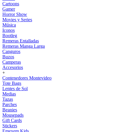
Cartoons
Gamer
Horror Show
Movies y Series
Música
Iconos
Bootleg
Remeras Entalladas
Remeras Manga Larga
Canguros
Buzos
Camperas
Accesorios
+
Contenedores Montevideo
Tote Bags
Lentes de Sol
Medias
Tazas
Parches
Beanies
Mousepads
Gift Cards
Stickers
Emexem Kids