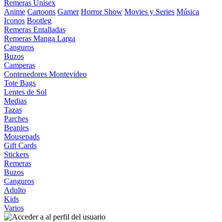
Remeras Unisex
Anime
Cartoons
Gamer
Horror Show
Movies y Series
Música
Iconos
Bootleg
Remeras Entalladas
Remeras Manga Larga
Canguros
Buzos
Camperas
Contenedores Montevideo
Tote Bags
Lentes de Sol
Medias
Tazas
Parches
Beanies
Mousepads
Gift Cards
Stickers
Remeras
Buzos
Canguros
Adulto
Kids
Varios