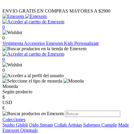
ENVIO GRATIS EN COMPRAS MAYORES A $2900
0
0
Vestimenta
Accesorios
Emexem Kids
Personalizate
0
0
Moneda
Según producto
$
USD
€
Colecciones
Studio Ghibli
Oido Stream
Collab Artistas
Sabemos Cumplir
Made
Emexem Originals