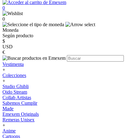
0
0
Moneda
Según producto
$
USD
€
Vestimenta
+
Colecciones
+
Studio Ghibli
Oido Stream
Collab Artistas
Sabemos Cumplir
Made
Emexem Originals
Remeras Unisex
+
Anime
Cartoons