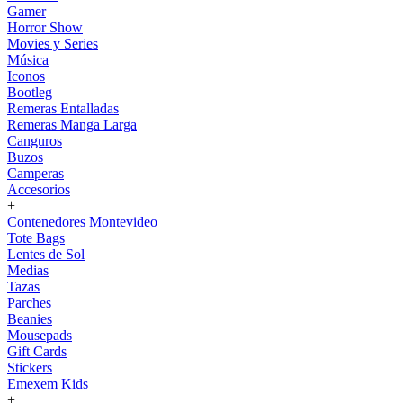
Gamer
Horror Show
Movies y Series
Música
Iconos
Bootleg
Remeras Entalladas
Remeras Manga Larga
Canguros
Buzos
Camperas
Accesorios
+
Contenedores Montevideo
Tote Bags
Lentes de Sol
Medias
Tazas
Parches
Beanies
Mousepads
Gift Cards
Stickers
Emexem Kids
+