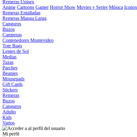
Remeras Unisex
Anime
Cartoons
Gamer
Horror Show
Movies y Series
Música
Iconos
Remeras Entalladas
Remeras Manga Larga
Canguros
Buzos
Camperas
Contenedores Montevideo
Tote Bags
Lentes de Sol
Medias
Tazas
Parches
Beanies
Mousepads
Gift Cards
Stickers
Remeras
Buzos
Canguros
Adulto
Kids
Varios
Mi perfil