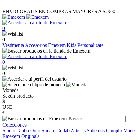
ENVIO GRATIS EN COMPRAS MAYORES A $2900
0
0
Vestimenta
Accesorios
Emexem Kids
Personalizate
0
0
Moneda
Según producto
$
USD
€
Colecciones
Studio Ghibli
Oido Stream
Collab Artistas
Sabemos Cumplir
Made
Emexem Originals