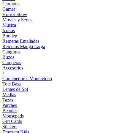
Cartoons
Gamer
Horror Show
Movies y Series
Música
Iconos
Bootleg
Remeras Entalladas
Remeras Manga Larga
Canguros
Buzos
Camperas
Accesorios
+
Contenedores Montevideo
Tote Bags
Lentes de Sol
Medias
Tazas
Parches
Beanies
Mousepads
Gift Cards
Stickers
Emexem Kids