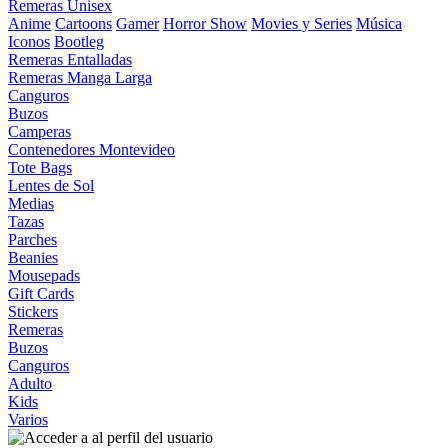
Remeras Unisex
Anime
Cartoons
Gamer
Horror Show
Movies y Series
Música
Iconos
Bootleg
Remeras Entalladas
Remeras Manga Larga
Canguros
Buzos
Camperas
Contenedores Montevideo
Tote Bags
Lentes de Sol
Medias
Tazas
Parches
Beanies
Mousepads
Gift Cards
Stickers
Remeras
Buzos
Canguros
Adulto
Kids
Varios