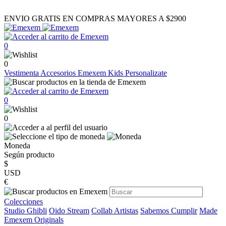
ENVIO GRATIS EN COMPRAS MAYORES A $2900
0
0
Vestimenta
Accesorios
Emexem Kids
Personalizate
0
0
Moneda
Según producto
$
USD
€
Colecciones
Studio Ghibli
Oido Stream
Collab Artistas
Sabemos Cumplir
Made
Emexem Originals