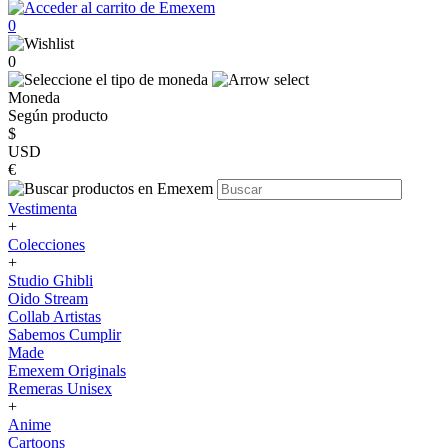
0
0
Moneda
Según producto
$
USD
€
Vestimenta
+
Colecciones
+
Studio Ghibli
Oido Stream
Collab Artistas
Sabemos Cumplir
Made
Emexem Originals
Remeras Unisex
+
Anime
Cartoons