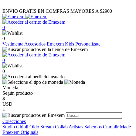
ENVIO GRATIS EN COMPRAS MAYORES A $2900
0
0
Vestimenta
Accesorios
Emexem Kids
Personalizate
0
0
Moneda
Según producto
$
USD
€
Colecciones
Studio Ghibli
Oido Stream
Collab Artistas
Sabemos Cumplir
Made
Emexem Originals