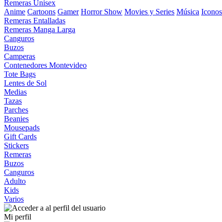
Remeras Unisex
Anime
Cartoons
Gamer
Horror Show
Movies y Series
Música
Iconos
Remeras Entalladas
Remeras Manga Larga
Canguros
Buzos
Camperas
Contenedores Montevideo
Tote Bags
Lentes de Sol
Medias
Tazas
Parches
Beanies
Mousepads
Gift Cards
Stickers
Remeras
Buzos
Canguros
Adulto
Kids
Varios
Mi perfil