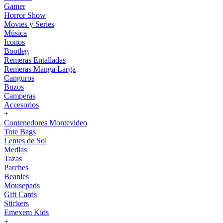
Gamer
Horror Show
Movies y Series
Música
Iconos
Bootleg
Remeras Entalladas
Remeras Manga Larga
Canguros
Buzos
Camperas
Accesorios
+
Contenedores Montevideo
Tote Bags
Lentes de Sol
Medias
Tazas
Parches
Beanies
Mousepads
Gift Cards
Stickers
Emexem Kids
+