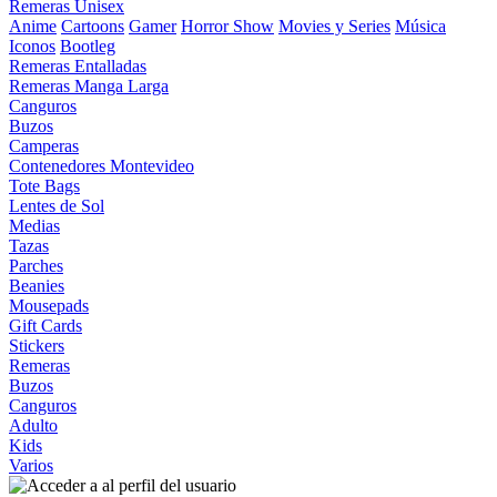
Remeras Unisex
Anime
Cartoons
Gamer
Horror Show
Movies y Series
Música
Iconos
Bootleg
Remeras Entalladas
Remeras Manga Larga
Canguros
Buzos
Camperas
Contenedores Montevideo
Tote Bags
Lentes de Sol
Medias
Tazas
Parches
Beanies
Mousepads
Gift Cards
Stickers
Remeras
Buzos
Canguros
Adulto
Kids
Varios