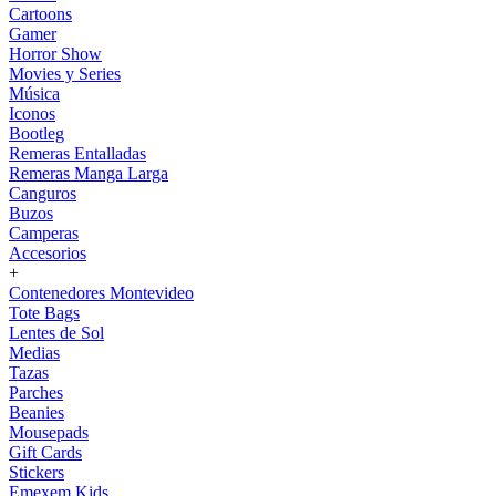
Cartoons
Gamer
Horror Show
Movies y Series
Música
Iconos
Bootleg
Remeras Entalladas
Remeras Manga Larga
Canguros
Buzos
Camperas
Accesorios
+
Contenedores Montevideo
Tote Bags
Lentes de Sol
Medias
Tazas
Parches
Beanies
Mousepads
Gift Cards
Stickers
Emexem Kids