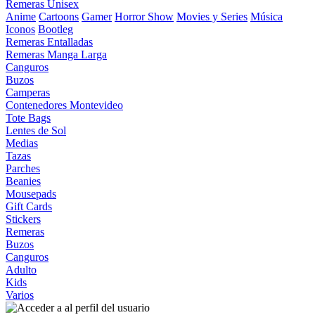
Remeras Unisex
Anime
Cartoons
Gamer
Horror Show
Movies y Series
Música
Iconos
Bootleg
Remeras Entalladas
Remeras Manga Larga
Canguros
Buzos
Camperas
Contenedores Montevideo
Tote Bags
Lentes de Sol
Medias
Tazas
Parches
Beanies
Mousepads
Gift Cards
Stickers
Remeras
Buzos
Canguros
Adulto
Kids
Varios