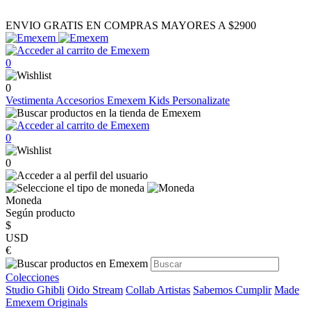
ENVIO GRATIS EN COMPRAS MAYORES A $2900
0
0
Vestimenta
Accesorios
Emexem Kids
Personalizate
0
0
Moneda
Según producto
$
USD
€
Colecciones
Studio Ghibli
Oido Stream
Collab Artistas
Sabemos Cumplir
Made
Emexem Originals