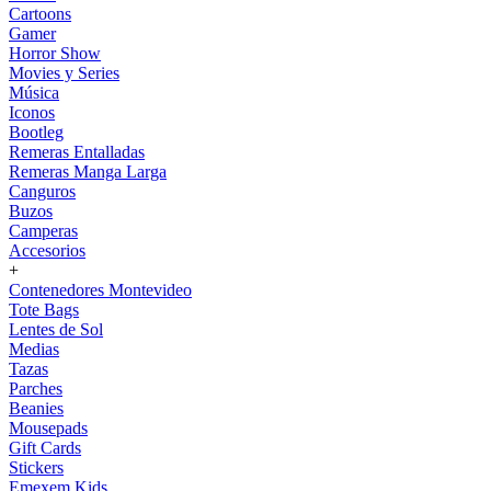
Cartoons
Gamer
Horror Show
Movies y Series
Música
Iconos
Bootleg
Remeras Entalladas
Remeras Manga Larga
Canguros
Buzos
Camperas
Accesorios
+
Contenedores Montevideo
Tote Bags
Lentes de Sol
Medias
Tazas
Parches
Beanies
Mousepads
Gift Cards
Stickers
Emexem Kids