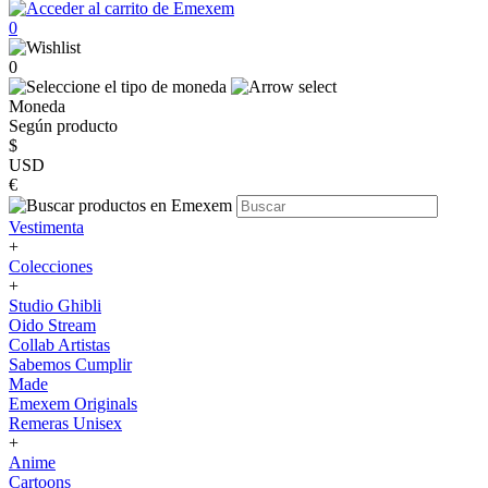
0
0
Moneda
Según producto
$
USD
€
Vestimenta
+
Colecciones
+
Studio Ghibli
Oido Stream
Collab Artistas
Sabemos Cumplir
Made
Emexem Originals
Remeras Unisex
+
Anime
Cartoons