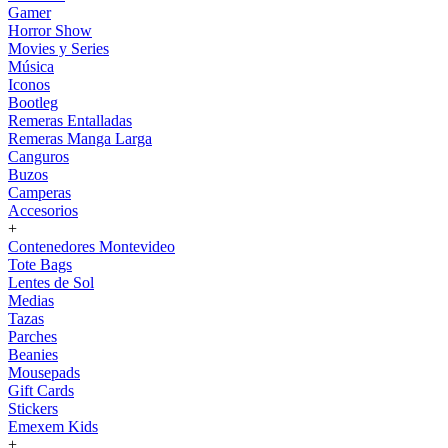
Gamer
Horror Show
Movies y Series
Música
Iconos
Bootleg
Remeras Entalladas
Remeras Manga Larga
Canguros
Buzos
Camperas
Accesorios
+
Contenedores Montevideo
Tote Bags
Lentes de Sol
Medias
Tazas
Parches
Beanies
Mousepads
Gift Cards
Stickers
Emexem Kids
+