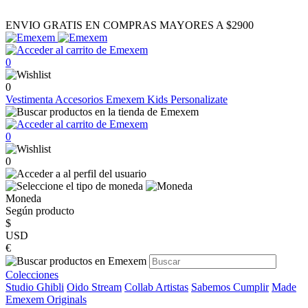
ENVIO GRATIS EN COMPRAS MAYORES A $2900
0
0
Vestimenta
Accesorios
Emexem Kids
Personalizate
0
0
Moneda
Según producto
$
USD
€
Colecciones
Studio Ghibli
Oido Stream
Collab Artistas
Sabemos Cumplir
Made
Emexem Originals