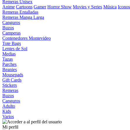
Remeras Unisex
Anime
Cartoons
Gamer
Horror Show
Movies y Series
Música
Iconos
Remeras Entalladas
Remeras Manga Larga
Canguros
Buzos
Camperas
Contenedores Montevideo
Tote Bags
Lentes de Sol
Medias
Tazas
Parches
Beanies
Mousepads
Gift Cards
Stickers
Remeras
Buzos
Canguros
Adulto
Kids
Varios
Mi perfil