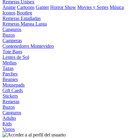
Remeras Unisex
Anime
Cartoons
Gamer
Horror Show
Movies y Series
Música
Iconos
Bootleg
Remeras Entalladas
Remeras Manga Larga
Canguros
Buzos
Camperas
Contenedores Montevideo
Tote Bags
Lentes de Sol
Medias
Tazas
Parches
Beanies
Mousepads
Gift Cards
Stickers
Remeras
Buzos
Canguros
Adulto
Kids
Varios