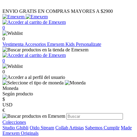
ENVIO GRATIS EN COMPRAS MAYORES A $2900
0
0
Vestimenta
Accesorios
Emexem Kids
Personalizate
0
0
Moneda
Según producto
$
USD
€
Colecciones
Studio Ghibli
Oido Stream
Collab Artistas
Sabemos Cumplir
Made
Emexem Originals