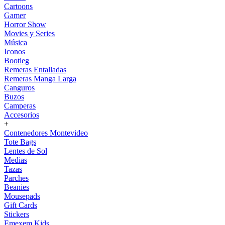
Cartoons
Gamer
Horror Show
Movies y Series
Música
Iconos
Bootleg
Remeras Entalladas
Remeras Manga Larga
Canguros
Buzos
Camperas
Accesorios
+
Contenedores Montevideo
Tote Bags
Lentes de Sol
Medias
Tazas
Parches
Beanies
Mousepads
Gift Cards
Stickers
Emexem Kids