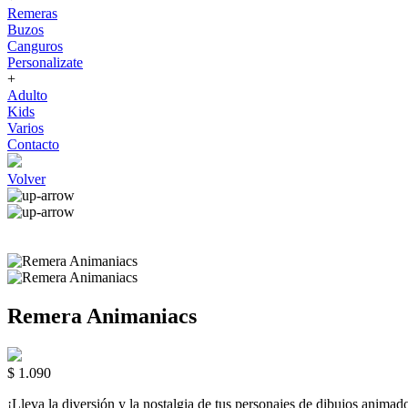
Remeras
Buzos
Canguros
Personalizate
+
Adulto
Kids
Varios
Contacto
Volver
Remera Animaniacs
$ 1.090
¡Lleva la diversión y la nostalgia de tus personajes de dibujos a