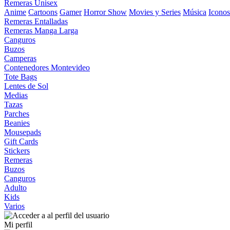
Remeras Unisex
Anime
Cartoons
Gamer
Horror Show
Movies y Series
Música
Iconos
Remeras Entalladas
Remeras Manga Larga
Canguros
Buzos
Camperas
Contenedores Montevideo
Tote Bags
Lentes de Sol
Medias
Tazas
Parches
Beanies
Mousepads
Gift Cards
Stickers
Remeras
Buzos
Canguros
Adulto
Kids
Varios
Mi perfil