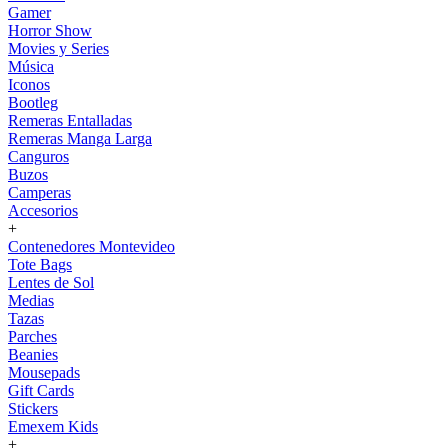
Gamer
Horror Show
Movies y Series
Música
Iconos
Bootleg
Remeras Entalladas
Remeras Manga Larga
Canguros
Buzos
Camperas
Accesorios
+
Contenedores Montevideo
Tote Bags
Lentes de Sol
Medias
Tazas
Parches
Beanies
Mousepads
Gift Cards
Stickers
Emexem Kids
+