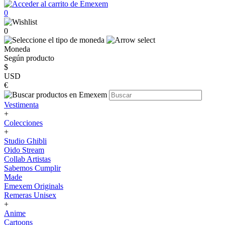
0
0
Moneda
Según producto
$
USD
€
Vestimenta
+
Colecciones
+
Studio Ghibli
Oido Stream
Collab Artistas
Sabemos Cumplir
Made
Emexem Originals
Remeras Unisex
+
Anime
Cartoons