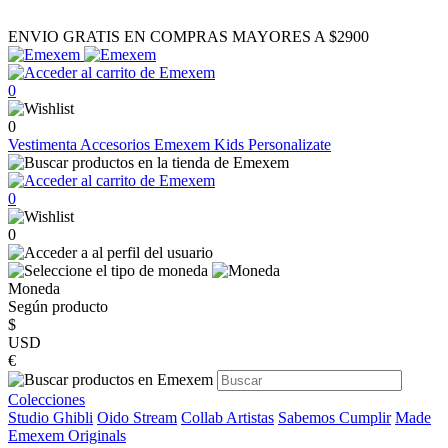
ENVIO GRATIS EN COMPRAS MAYORES A $2900
0
0
Vestimenta
Accesorios
Emexem Kids
Personalizate
0
0
Moneda
Según producto
$
USD
€
Colecciones
Studio Ghibli
Oido Stream
Collab Artistas
Sabemos Cumplir
Made
Emexem Originals