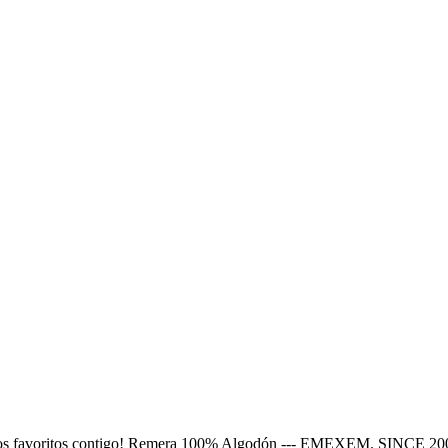
nimados favoritos contigo! Remera 100% Algodón --- EMEXEM. SINCE 20