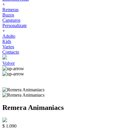
+
Remeras
Buzos
Canguros
Personalizate
+
Adulto
Kids
Varios
Contacto
Volver
Remera Animaniacs
$ 1.090