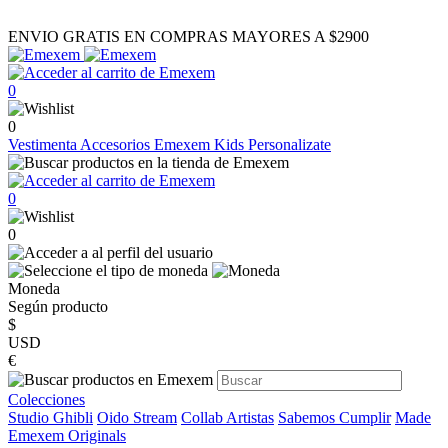
ENVIO GRATIS EN COMPRAS MAYORES A $2900
0
0
Vestimenta
Accesorios
Emexem Kids
Personalizate
0
0
Moneda
Según producto
$
USD
€
Colecciones
Studio Ghibli
Oido Stream
Collab Artistas
Sabemos Cumplir
Made
Emexem Originals