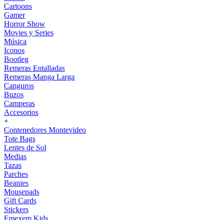
Cartoons
Gamer
Horror Show
Movies y Series
Música
Iconos
Bootleg
Remeras Entalladas
Remeras Manga Larga
Canguros
Buzos
Camperas
Accesorios
+
Contenedores Montevideo
Tote Bags
Lentes de Sol
Medias
Tazas
Parches
Beanies
Mousepads
Gift Cards
Stickers
Emexem Kids