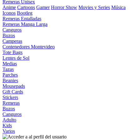
Remeras Unisex
Anime
Cartoons
Gamer
Horror Show
Movies y Series
Música
Iconos
Bootleg
Remeras Entalladas
Remeras Manga Larga
Canguros
Buzos
Camperas
Contenedores Montevideo
Tote Bags
Lentes de Sol
Medias
Tazas
Parches
Beanies
Mousepads
Gift Cards
Stickers
Remeras
Buzos
Canguros
Adulto
Kids
Varios