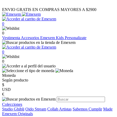
ENVIO GRATIS EN COMPRAS MAYORES A $2900
0
0
Vestimenta
Accesorios
Emexem Kids
Personalizate
0
0
Moneda
Según producto
$
USD
€
Colecciones
Studio Ghibli
Oido Stream
Collab Artistas
Sabemos Cumplir
Made
Emexem Originals