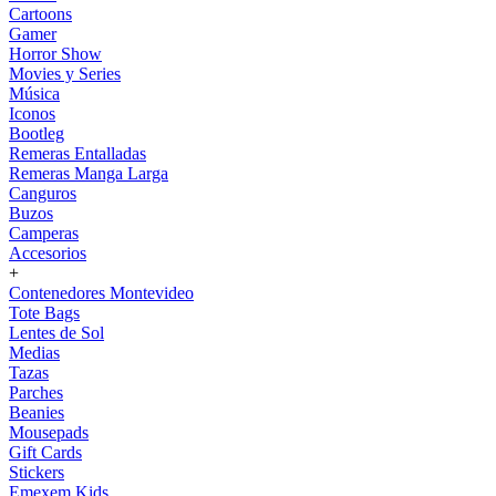
Cartoons
Gamer
Horror Show
Movies y Series
Música
Iconos
Bootleg
Remeras Entalladas
Remeras Manga Larga
Canguros
Buzos
Camperas
Accesorios
+
Contenedores Montevideo
Tote Bags
Lentes de Sol
Medias
Tazas
Parches
Beanies
Mousepads
Gift Cards
Stickers
Emexem Kids