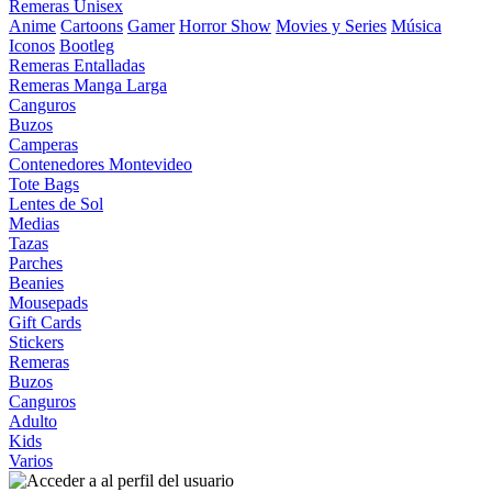
Remeras Unisex
Anime
Cartoons
Gamer
Horror Show
Movies y Series
Música
Iconos
Bootleg
Remeras Entalladas
Remeras Manga Larga
Canguros
Buzos
Camperas
Contenedores Montevideo
Tote Bags
Lentes de Sol
Medias
Tazas
Parches
Beanies
Mousepads
Gift Cards
Stickers
Remeras
Buzos
Canguros
Adulto
Kids
Varios