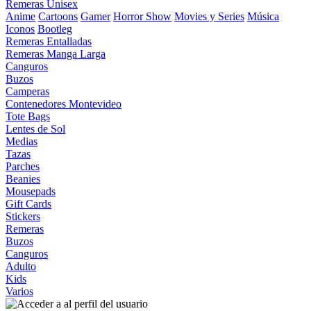
Remeras Unisex
Anime
Cartoons
Gamer
Horror Show
Movies y Series
Música
Iconos
Bootleg
Remeras Entalladas
Remeras Manga Larga
Canguros
Buzos
Camperas
Contenedores Montevideo
Tote Bags
Lentes de Sol
Medias
Tazas
Parches
Beanies
Mousepads
Gift Cards
Stickers
Remeras
Buzos
Canguros
Adulto
Kids
Varios