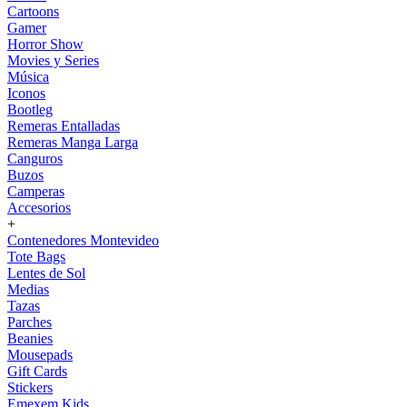
Cartoons
Gamer
Horror Show
Movies y Series
Música
Iconos
Bootleg
Remeras Entalladas
Remeras Manga Larga
Canguros
Buzos
Camperas
Accesorios
+
Contenedores Montevideo
Tote Bags
Lentes de Sol
Medias
Tazas
Parches
Beanies
Mousepads
Gift Cards
Stickers
Emexem Kids