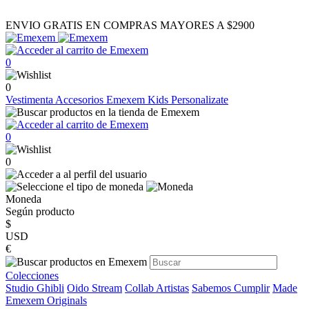
ENVIO GRATIS EN COMPRAS MAYORES A $2900
0
0
Vestimenta
Accesorios
Emexem Kids
Personalizate
0
0
Moneda
Según producto
$
USD
€
Colecciones
Studio Ghibli
Oido Stream
Collab Artistas
Sabemos Cumplir
Made
Emexem Originals