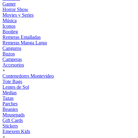
Gamer
Horror Show
Movies y Series
Música
Iconos
Bootleg
Remeras Entalladas
Remeras Manga Larga
Canguros
Buzos
Camperas
Accesorios
+
Contenedores Montevideo
Tote Bags
Lentes de Sol
Medias
Tazas
Parches
Beanies
Mousepads
Gift Cards
Stickers
Emexem Kids
+