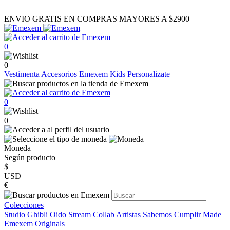
ENVIO GRATIS EN COMPRAS MAYORES A $2900
0
0
Vestimenta
Accesorios
Emexem Kids
Personalizate
0
0
Moneda
Según producto
$
USD
€
Colecciones
Studio Ghibli
Oido Stream
Collab Artistas
Sabemos Cumplir
Made
Emexem Originals