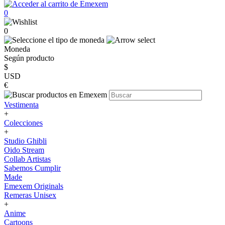
0
0
Moneda
Según producto
$
USD
€
Vestimenta
+
Colecciones
+
Studio Ghibli
Oido Stream
Collab Artistas
Sabemos Cumplir
Made
Emexem Originals
Remeras Unisex
+
Anime
Cartoons