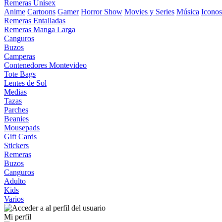
Remeras Unisex
Anime
Cartoons
Gamer
Horror Show
Movies y Series
Música
Iconos
Remeras Entalladas
Remeras Manga Larga
Canguros
Buzos
Camperas
Contenedores Montevideo
Tote Bags
Lentes de Sol
Medias
Tazas
Parches
Beanies
Mousepads
Gift Cards
Stickers
Remeras
Buzos
Canguros
Adulto
Kids
Varios
Mi perfil