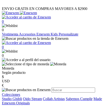
ENVIO GRATIS EN COMPRAS MAYORES A $2900
0
0
Vestimenta
Accesorios
Emexem Kids
Personalizate
0
0
Moneda
Según producto
$
USD
€
Colecciones
Studio Ghibli
Oido Stream
Collab Artistas
Sabemos Cumplir
Made
Emexem Originals