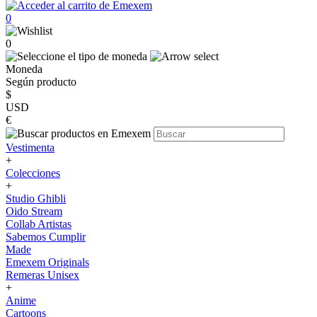
0
0
Moneda
Según producto
$
USD
€
Vestimenta
+
Colecciones
+
Studio Ghibli
Oido Stream
Collab Artistas
Sabemos Cumplir
Made
Emexem Originals
Remeras Unisex
+
Anime
Cartoons