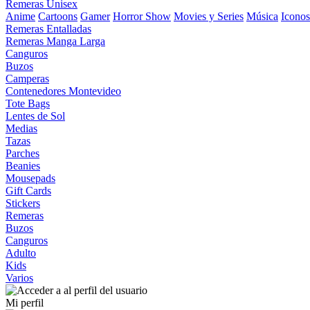
Remeras Unisex
Anime
Cartoons
Gamer
Horror Show
Movies y Series
Música
Iconos
Remeras Entalladas
Remeras Manga Larga
Canguros
Buzos
Camperas
Contenedores Montevideo
Tote Bags
Lentes de Sol
Medias
Tazas
Parches
Beanies
Mousepads
Gift Cards
Stickers
Remeras
Buzos
Canguros
Adulto
Kids
Varios
Mi perfil