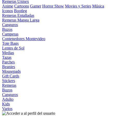
Remeras Unisex
Anime
Cartoons
Gamer
Horror Show
Movies y Series
Música
Iconos
Bootleg
Remeras Entalladas
Remeras Manga Larga
Canguros
Buzos
Camperas
Contenedores Montevideo
Tote Bags
Lentes de Sol
Medias
Tazas
Parches
Beanies
Mousepads
Gift Cards
Stickers
Remeras
Buzos
Canguros
Adulto
Kids
Varios