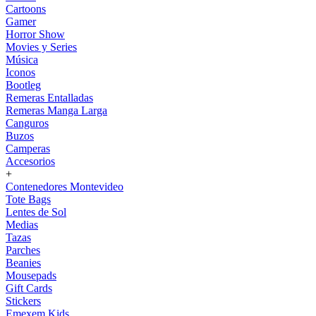
Cartoons
Gamer
Horror Show
Movies y Series
Música
Iconos
Bootleg
Remeras Entalladas
Remeras Manga Larga
Canguros
Buzos
Camperas
Accesorios
+
Contenedores Montevideo
Tote Bags
Lentes de Sol
Medias
Tazas
Parches
Beanies
Mousepads
Gift Cards
Stickers
Emexem Kids