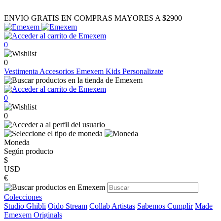
ENVIO GRATIS EN COMPRAS MAYORES A $2900
0
0
Vestimenta
Accesorios
Emexem Kids
Personalizate
0
0
Moneda
Según producto
$
USD
€
Colecciones
Studio Ghibli
Oido Stream
Collab Artistas
Sabemos Cumplir
Made
Emexem Originals