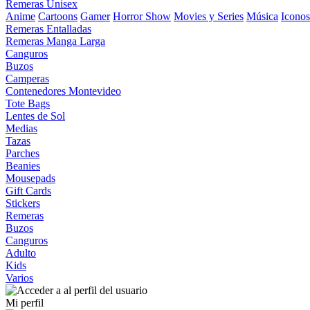
Remeras Unisex
Anime
Cartoons
Gamer
Horror Show
Movies y Series
Música
Iconos
Remeras Entalladas
Remeras Manga Larga
Canguros
Buzos
Camperas
Contenedores Montevideo
Tote Bags
Lentes de Sol
Medias
Tazas
Parches
Beanies
Mousepads
Gift Cards
Stickers
Remeras
Buzos
Canguros
Adulto
Kids
Varios
Mi perfil