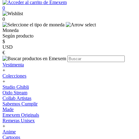
0
0
Moneda
Según producto
$
USD
€
Vestimenta
+
Colecciones
+
Studio Ghibli
Oido Stream
Collab Artistas
Sabemos Cumplir
Made
Emexem Originals
Remeras Unisex
+
Anime
Cartoons