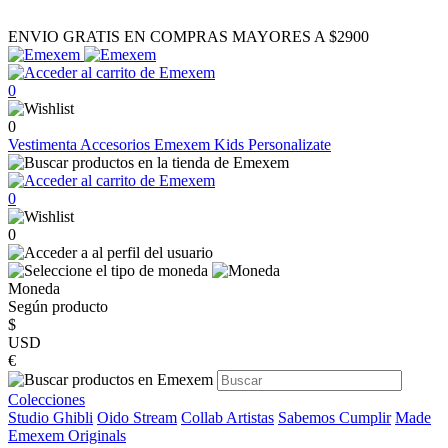
ENVIO GRATIS EN COMPRAS MAYORES A $2900
0
0
Vestimenta
Accesorios
Emexem Kids
Personalizate
0
0
Moneda
Según producto
$
USD
€
Colecciones
Studio Ghibli
Oido Stream
Collab Artistas
Sabemos Cumplir
Made
Emexem Originals