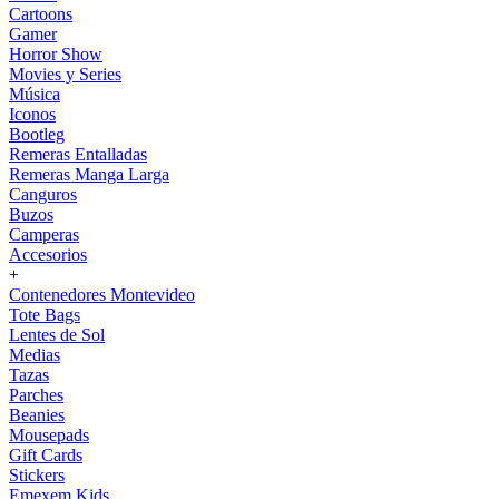
Cartoons
Gamer
Horror Show
Movies y Series
Música
Iconos
Bootleg
Remeras Entalladas
Remeras Manga Larga
Canguros
Buzos
Camperas
Accesorios
+
Contenedores Montevideo
Tote Bags
Lentes de Sol
Medias
Tazas
Parches
Beanies
Mousepads
Gift Cards
Stickers
Emexem Kids