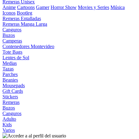
Remeras Unisex
Anime
Cartoons
Gamer
Horror Show
Movies y Series
Música
Iconos
Bootleg
Remeras Entalladas
Remeras Manga Larga
Canguros
Buzos
Camperas
Contenedores Montevideo
Tote Bags
Lentes de Sol
Medias
Tazas
Parches
Beanies
Mousepads
Gift Cards
Stickers
Remeras
Buzos
Canguros
Adulto
Kids
Varios