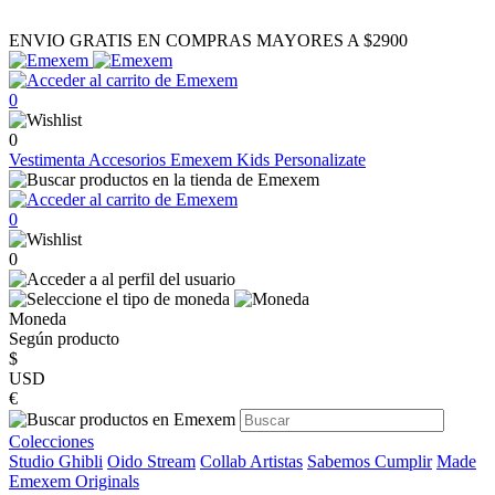
ENVIO GRATIS EN COMPRAS MAYORES A $2900
0
0
Vestimenta
Accesorios
Emexem Kids
Personalizate
0
0
Moneda
Según producto
$
USD
€
Colecciones
Studio Ghibli
Oido Stream
Collab Artistas
Sabemos Cumplir
Made
Emexem Originals