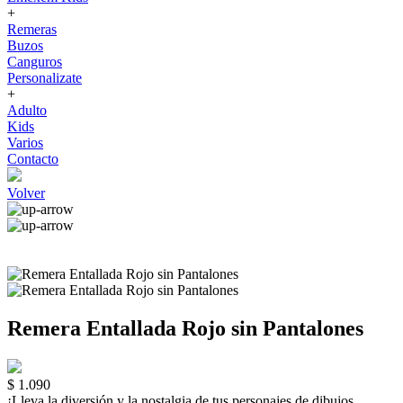
+
Remeras
Buzos
Canguros
Personalizate
+
Adulto
Kids
Varios
Contacto
Volver
Remera Entallada Rojo sin Pantalones
$ 1.090
¡Lleva la diversión y la nostalgia de tus personajes de dibujos