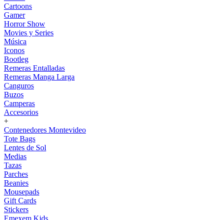
Cartoons
Gamer
Horror Show
Movies y Series
Música
Iconos
Bootleg
Remeras Entalladas
Remeras Manga Larga
Canguros
Buzos
Camperas
Accesorios
+
Contenedores Montevideo
Tote Bags
Lentes de Sol
Medias
Tazas
Parches
Beanies
Mousepads
Gift Cards
Stickers
Emexem Kids