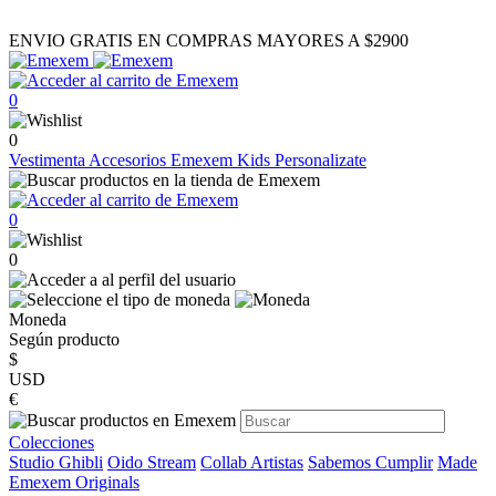
ENVIO GRATIS EN COMPRAS MAYORES A $2900
0
0
Vestimenta
Accesorios
Emexem Kids
Personalizate
0
0
Moneda
Según producto
$
USD
€
Colecciones
Studio Ghibli
Oido Stream
Collab Artistas
Sabemos Cumplir
Made
Emexem Originals