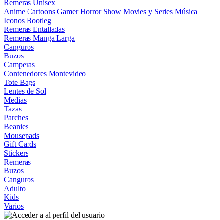
Remeras Unisex
Anime
Cartoons
Gamer
Horror Show
Movies y Series
Música
Iconos
Bootleg
Remeras Entalladas
Remeras Manga Larga
Canguros
Buzos
Camperas
Contenedores Montevideo
Tote Bags
Lentes de Sol
Medias
Tazas
Parches
Beanies
Mousepads
Gift Cards
Stickers
Remeras
Buzos
Canguros
Adulto
Kids
Varios