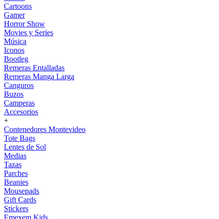
Cartoons
Gamer
Horror Show
Movies y Series
Música
Iconos
Bootleg
Remeras Entalladas
Remeras Manga Larga
Canguros
Buzos
Camperas
Accesorios
+
Contenedores Montevideo
Tote Bags
Lentes de Sol
Medias
Tazas
Parches
Beanies
Mousepads
Gift Cards
Stickers
Emexem Kids