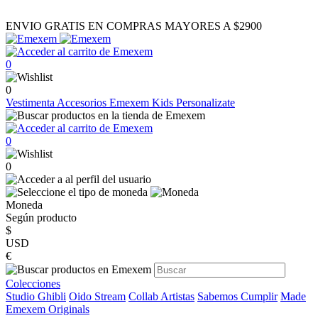
ENVIO GRATIS EN COMPRAS MAYORES A $2900
0
0
Vestimenta
Accesorios
Emexem Kids
Personalizate
0
0
Moneda
Según producto
$
USD
€
Colecciones
Studio Ghibli
Oido Stream
Collab Artistas
Sabemos Cumplir
Made
Emexem Originals