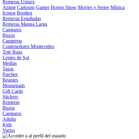
Remeras Unisex
Anime
Cartoons
Gamer
Horror Show
Movies y Series
Música
Iconos
Bootleg
Remeras Entalladas
Remeras Manga Larga
Canguros
Buzos
Camperas
Contenedores Montevideo
Tote Bags
Lentes de Sol
Medias
Tazas
Parches
Beanies
Mousepads
Gift Cards
Stickers
Remeras
Buzos
Canguros
Adulto
Kids
Varios