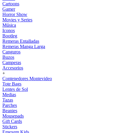
Cartoons
Gamer
Horror Show
Movies y Series
Música
Iconos
Bootleg
Remeras Entalladas
Remeras Manga Larga
Canguros
Buzos
Camperas
Accesorios
+
Contenedores Montevideo
Tote Bags
Lentes de Sol
Medias
Tazas
Parches
Beanies
Mousepads
Gift Cards
Stickers
Emexem Kids