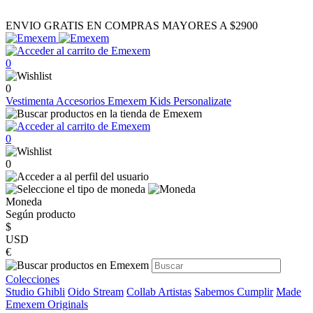
ENVIO GRATIS EN COMPRAS MAYORES A $2900
0
0
Vestimenta
Accesorios
Emexem Kids
Personalizate
0
0
Moneda
Según producto
$
USD
€
Colecciones
Studio Ghibli
Oido Stream
Collab Artistas
Sabemos Cumplir
Made
Emexem Originals