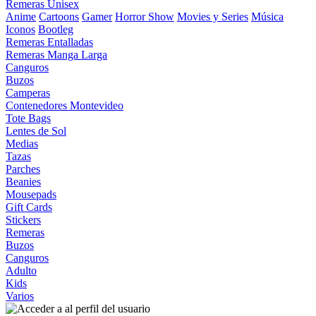
Remeras Unisex
Anime
Cartoons
Gamer
Horror Show
Movies y Series
Música
Iconos
Bootleg
Remeras Entalladas
Remeras Manga Larga
Canguros
Buzos
Camperas
Contenedores Montevideo
Tote Bags
Lentes de Sol
Medias
Tazas
Parches
Beanies
Mousepads
Gift Cards
Stickers
Remeras
Buzos
Canguros
Adulto
Kids
Varios