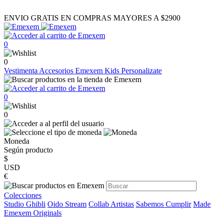
ENVIO GRATIS EN COMPRAS MAYORES A $2900
0
0
Vestimenta
Accesorios
Emexem Kids
Personalizate
0
0
Moneda
Según producto
$
USD
€
Colecciones
Studio Ghibli
Oido Stream
Collab Artistas
Sabemos Cumplir
Made
Emexem Originals