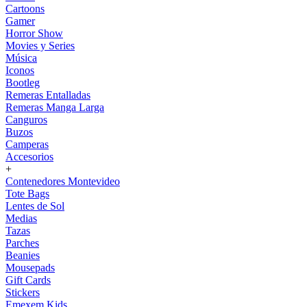
Cartoons
Gamer
Horror Show
Movies y Series
Música
Iconos
Bootleg
Remeras Entalladas
Remeras Manga Larga
Canguros
Buzos
Camperas
Accesorios
+
Contenedores Montevideo
Tote Bags
Lentes de Sol
Medias
Tazas
Parches
Beanies
Mousepads
Gift Cards
Stickers
Emexem Kids