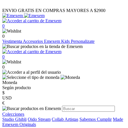
ENVIO GRATIS EN COMPRAS MAYORES A $2900
0
0
Vestimenta
Accesorios
Emexem Kids
Personalizate
0
0
Moneda
Según producto
$
USD
€
Colecciones
Studio Ghibli
Oido Stream
Collab Artistas
Sabemos Cumplir
Made
Emexem Originals