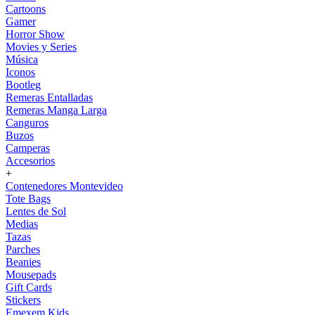
Cartoons
Gamer
Horror Show
Movies y Series
Música
Iconos
Bootleg
Remeras Entalladas
Remeras Manga Larga
Canguros
Buzos
Camperas
Accesorios
+
Contenedores Montevideo
Tote Bags
Lentes de Sol
Medias
Tazas
Parches
Beanies
Mousepads
Gift Cards
Stickers
Emexem Kids