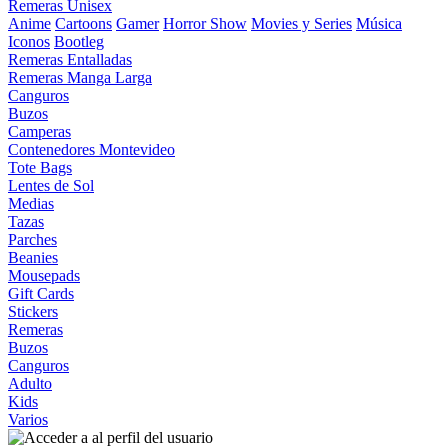
Remeras Unisex
Anime
Cartoons
Gamer
Horror Show
Movies y Series
Música
Iconos
Bootleg
Remeras Entalladas
Remeras Manga Larga
Canguros
Buzos
Camperas
Contenedores Montevideo
Tote Bags
Lentes de Sol
Medias
Tazas
Parches
Beanies
Mousepads
Gift Cards
Stickers
Remeras
Buzos
Canguros
Adulto
Kids
Varios