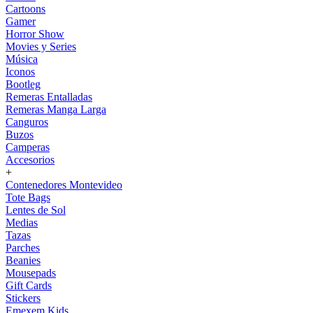
Cartoons
Gamer
Horror Show
Movies y Series
Música
Iconos
Bootleg
Remeras Entalladas
Remeras Manga Larga
Canguros
Buzos
Camperas
Accesorios
+
Contenedores Montevideo
Tote Bags
Lentes de Sol
Medias
Tazas
Parches
Beanies
Mousepads
Gift Cards
Stickers
Emexem Kids