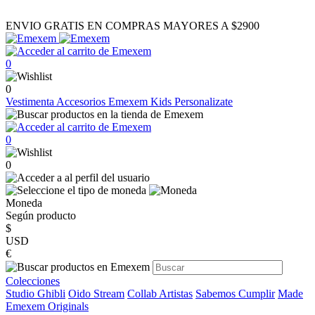
ENVIO GRATIS EN COMPRAS MAYORES A $2900
0
0
Vestimenta
Accesorios
Emexem Kids
Personalizate
0
0
Moneda
Según producto
$
USD
€
Colecciones
Studio Ghibli
Oido Stream
Collab Artistas
Sabemos Cumplir
Made
Emexem Originals