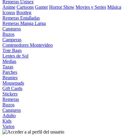
Remeras Unisex
Anime
Cartoons
Gamer
Horror Show
Movies y Series
Música
Iconos
Bootleg
Remeras Entalladas
Remeras Manga Larga
Canguros
Buzos
Camperas
Contenedores Montevideo
Tote Bags
Lentes de Sol
Medias
Tazas
Parches
Beanies
Mousepads
Gift Cards
Stickers
Remeras
Buzos
Canguros
Adulto
Kids
Varios