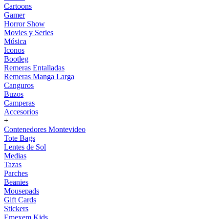
Cartoons
Gamer
Horror Show
Movies y Series
Música
Iconos
Bootleg
Remeras Entalladas
Remeras Manga Larga
Canguros
Buzos
Camperas
Accesorios
+
Contenedores Montevideo
Tote Bags
Lentes de Sol
Medias
Tazas
Parches
Beanies
Mousepads
Gift Cards
Stickers
Emexem Kids