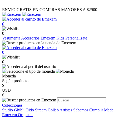
ENVIO GRATIS EN COMPRAS MAYORES A $2900
0
0
Vestimenta
Accesorios
Emexem Kids
Personalizate
0
0
Moneda
Según producto
$
USD
€
Colecciones
Studio Ghibli
Oido Stream
Collab Artistas
Sabemos Cumplir
Made
Emexem Originals