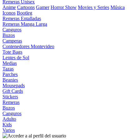
Remeras Unisex
Anime
Cartoons
Gamer
Horror Show
Movies y Series
Música
Iconos
Bootleg
Remeras Entalladas
Remeras Manga Larga
Canguros
Buzos
Camperas
Contenedores Montevideo
Tote Bags
Lentes de Sol
Medias
Tazas
Parches
Beanies
Mousepads
Gift Cards
Stickers
Remeras
Buzos
Canguros
Adulto
Kids
Varios