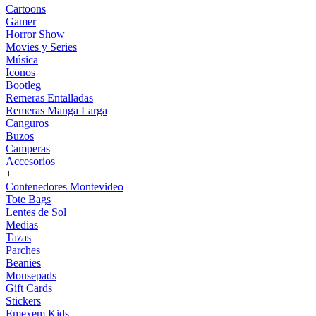
Cartoons
Gamer
Horror Show
Movies y Series
Música
Iconos
Bootleg
Remeras Entalladas
Remeras Manga Larga
Canguros
Buzos
Camperas
Accesorios
+
Contenedores Montevideo
Tote Bags
Lentes de Sol
Medias
Tazas
Parches
Beanies
Mousepads
Gift Cards
Stickers
Emexem Kids