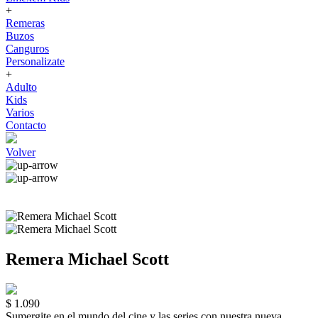
+
Remeras
Buzos
Canguros
Personalizate
+
Adulto
Kids
Varios
Contacto
Volver
Remera Michael Scott
$ 1.090
Sumergite en el mundo del cine y las series con nuestra nueva