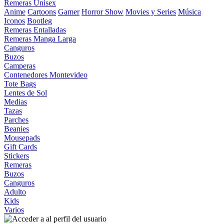
Remeras Unisex
Anime
Cartoons
Gamer
Horror Show
Movies y Series
Música
Iconos
Bootleg
Remeras Entalladas
Remeras Manga Larga
Canguros
Buzos
Camperas
Contenedores Montevideo
Tote Bags
Lentes de Sol
Medias
Tazas
Parches
Beanies
Mousepads
Gift Cards
Stickers
Remeras
Buzos
Canguros
Adulto
Kids
Varios