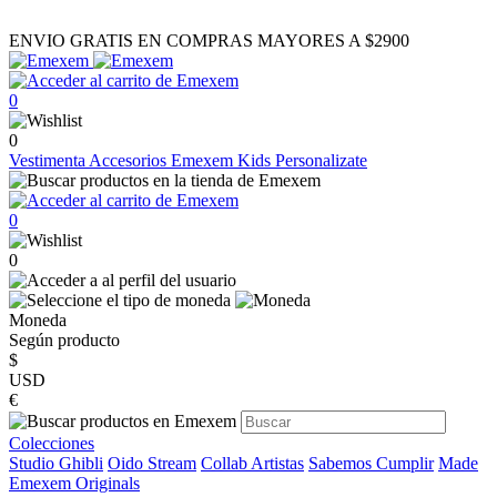
ENVIO GRATIS EN COMPRAS MAYORES A $2900
0
0
Vestimenta
Accesorios
Emexem Kids
Personalizate
0
0
Moneda
Según producto
$
USD
€
Colecciones
Studio Ghibli
Oido Stream
Collab Artistas
Sabemos Cumplir
Made
Emexem Originals