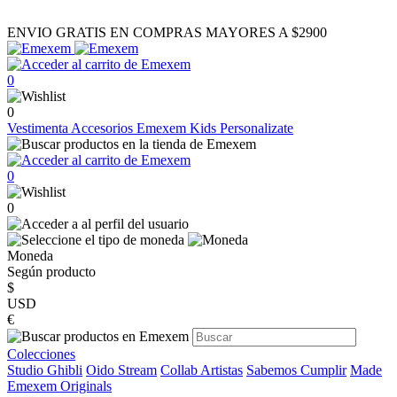
ENVIO GRATIS EN COMPRAS MAYORES A $2900
0
0
Vestimenta
Accesorios
Emexem Kids
Personalizate
0
0
Moneda
Según producto
$
USD
€
Colecciones
Studio Ghibli
Oido Stream
Collab Artistas
Sabemos Cumplir
Made
Emexem Originals