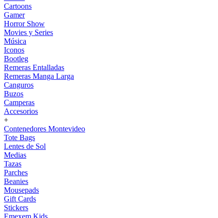
Cartoons
Gamer
Horror Show
Movies y Series
Música
Iconos
Bootleg
Remeras Entalladas
Remeras Manga Larga
Canguros
Buzos
Camperas
Accesorios
+
Contenedores Montevideo
Tote Bags
Lentes de Sol
Medias
Tazas
Parches
Beanies
Mousepads
Gift Cards
Stickers
Emexem Kids