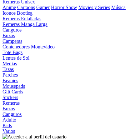
Remeras Unisex
Anime
Cartoons
Gamer
Horror Show
Movies y Series
Música
Iconos
Bootleg
Remeras Entalladas
Remeras Manga Larga
Canguros
Buzos
Camperas
Contenedores Montevideo
Tote Bags
Lentes de Sol
Medias
Tazas
Parches
Beanies
Mousepads
Gift Cards
Stickers
Remeras
Buzos
Canguros
Adulto
Kids
Varios